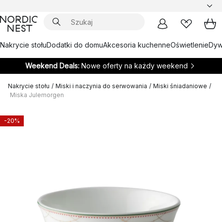
Nakrycie stołu
Dodatki do domu
Akcesoria kuchenne
Oświetlenie
Dywa
Weekend Deals:
Nowe oferty na każdy weekend
Nakrycie stołu
/
Miski i naczynia do serwowania
/
Miski śniadaniowe
/
Miska Julemorgen
-20%