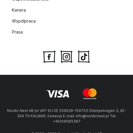
Kariera
Współpraca
Prasa
Nordic Nest AB (nr VAT-EU SE 556628-159701) Stämpelvägen 3, SE-
394 70 KALMAR, Szwecja E-mail: info@nordicnest.pl Tel.
+46108085387