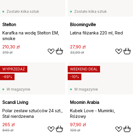
Zostało kilka sztuk
Zostało kilka sztuk
Stelton
Bloomingville
Karafka na wodę Stelton EM,
Latina filiżanka 220 ml, Red
smoke
210,30 zł
27,90 zł
319 zł
32,90 zł
WYPRZEDAŻ
WEEKEND DEAL
-69%
-10%
W magazynie
W magazynie
Scandi Living
Moomin Arabia
Polar zestaw sztućców 24 szt.,
Kubek Love - Muminki,
Stal nierdzewna
Różowy
265 zł
97,90 zł
849 zł
109 zł