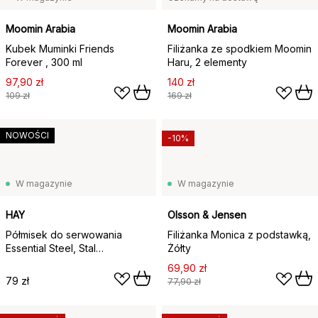
Moomin Arabia
Moomin Arabia
Kubek Muminki Friends
Filiżanka ze spodkiem Moomin
Forever , 300 ml
Haru, 2 elementy
97,90 zł
140 zł
109 zł
169 zł
NOWOŚCI
-10%
W magazynie
W magazynie
HAY
Olsson & Jensen
Półmisek do serwowania
Filiżanka Monica z podstawką,
Essential Steel, Stal
Żółty
nierdzewna, owalny, medium
69,90 zł
79 zł
77,90 zł