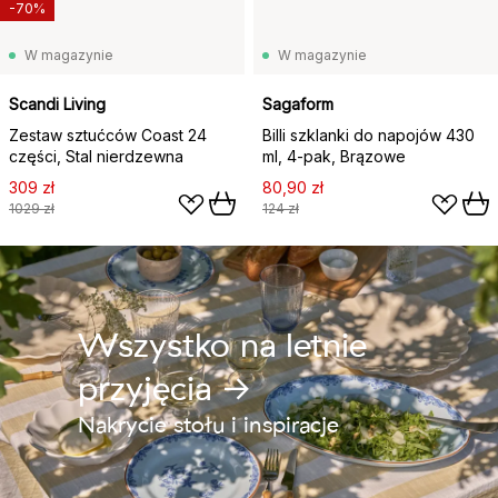
-70%
W magazynie
W magazynie
Scandi Living
Sagaform
Zestaw sztućców Coast 24
Billi szklanki do napojów 430
części, Stal nierdzewna
ml, 4‑pak, Brązowe
309 zł
80,90 zł
1029 zł
124 zł
Wszystko na letnie
przyjęcia →
Nakrycie stołu i inspiracje