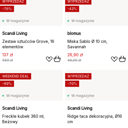
WYPRZEDAŻ
WYPRZEDAŻ
-76%
-43%
W magazynie
W magazynie
Scandi Living
blomus
Zestaw sztućców Grove, 16
Miska Sablo Ø 10 cm,
elementów
Savannah
137 zł
26,90 zł
569 zł
46,90 zł
WEEKEND DEAL
WYPRZEDAŻ
-69%
-70%
W magazynie
W magazynie
Scandi Living
Scandi Living
Freckle kubek 380 ml,
Ridge taca dekoracyjna, Ø16
Beżowy
cm