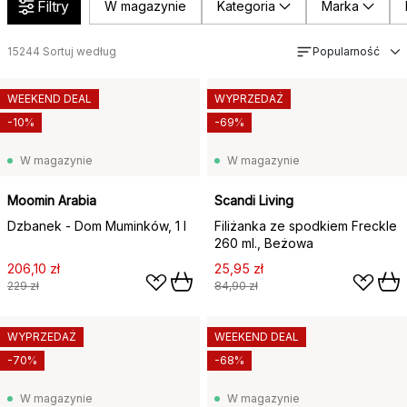
Filtry
W magazynie
Kategoria
Marka
15244
Sortuj według
Popularność
WEEKEND DEAL
WYPRZEDAŻ
-10%
-69%
W magazynie
W magazynie
Moomin Arabia
Scandi Living
Dzbanek - Dom Muminków, 1 l
Filiżanka ze spodkiem Freckle
260 ml., Beżowa
206,10 zł
25,95 zł
229 zł
84,90 zł
WYPRZEDAŻ
WEEKEND DEAL
-70%
-68%
W magazynie
W magazynie