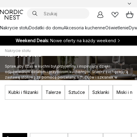
Nakrycie stołu
Dodatki do domu
Akcesoria kuchenne
Oświetlenie
Dywa
Weekend Deals:
Nowe oferty na każdy weekend
Nakrycie stołu
Nakrycie stołu
Spraw aby czas w kuchni był przyjemny i inspirujący dzięki
odpowiednim detalom i przyborom kuchennym. Stwórz zachęcającą
zastawę stołową za pomocą porcelany, sztućców i szklanek w
skandynawskim stylu!
Kubki i filiżanki
Talerze
Sztućce
Szklanki
Miski i n