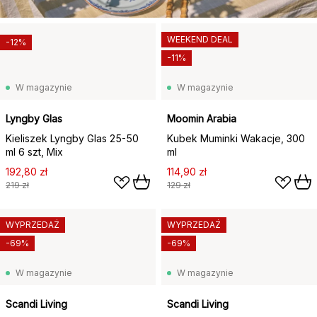
WEEKEND DEAL
-12%
-11%
W magazynie
W magazynie
Lyngby Glas
Moomin Arabia
Kieliszek Lyngby Glas 25-50
Kubek Muminki Wakacje, 300
ml 6 szt, Mix
ml
192,80 zł
114,90 zł
219 zł
129 zł
WYPRZEDAŻ
WYPRZEDAŻ
-69%
-69%
W magazynie
W magazynie
Scandi Living
Scandi Living