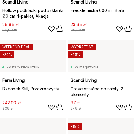
Scandi Living
Scandi Living
Hollow podkładki pod szklanki
Freckle miska 600 ml, Biała
Ø9 cm 4-pakiet, Akacja
26,95 zł
23,95 zł
86,90 zł
76,90 zł
WEEKEND DEAL
WYPRZEDAŻ
-20%
-65%
Zostało kilka sztuk
W magazynie
Ferm Living
Scandi Living
Dzbanek Still, Przezroczysty
Grove sztućce do sałaty, 2
elementy
247,90 zł
87 zł
309 zł
249 zł
-15%