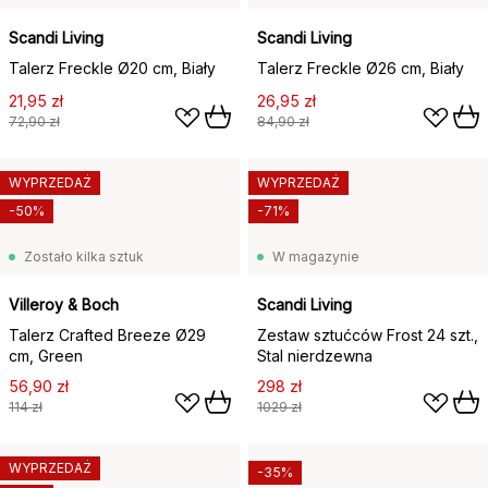
Scandi Living
Scandi Living
Talerz Freckle Ø20 cm, Biały
Talerz Freckle Ø26 cm, Biały
21,95 zł
26,95 zł
72,90 zł
84,90 zł
WYPRZEDAŻ
WYPRZEDAŻ
-50%
-71%
Zostało kilka sztuk
W magazynie
Villeroy & Boch
Scandi Living
Talerz Crafted Breeze Ø29
Zestaw sztućców Frost 24 szt.,
cm, Green
Stal nierdzewna
56,90 zł
298 zł
114 zł
1029 zł
WYPRZEDAŻ
-35%