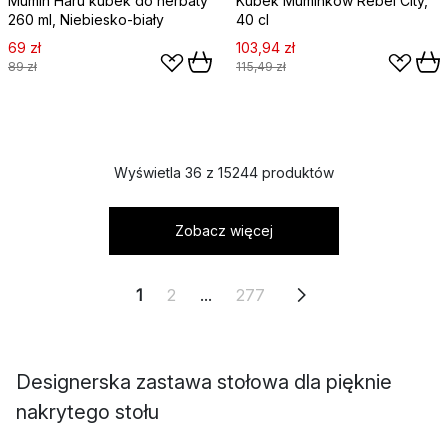
Mumin Haru kubek do herbaty
Kubek Muminków Rebel City,
260 ml, Niebiesko-biały
40 cl
69 zł
103,94 zł
89 zł
115,49 zł
Wyświetla 36 z 15244 produktów
Zobacz więcej
1
2
...
277
Designerska zastawa stołowa dla pięknie
nakrytego stołu