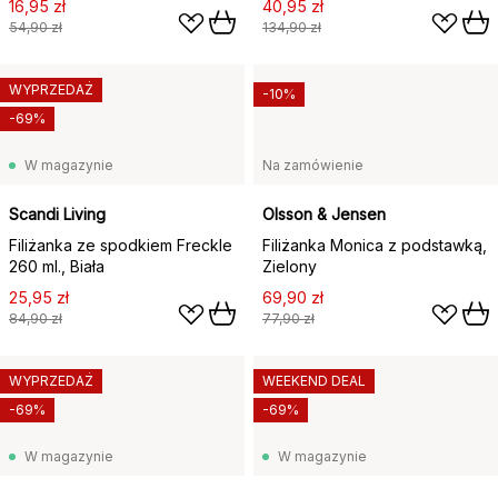
16,95 zł
40,95 zł
54,90 zł
134,90 zł
WYPRZEDAŻ
-10%
-69%
W magazynie
Na zamówienie
Scandi Living
Olsson & Jensen
Filiżanka ze spodkiem Freckle
Filiżanka Monica z podstawką,
260 ml., Biała
Zielony
25,95 zł
69,90 zł
84,90 zł
77,90 zł
WYPRZEDAŻ
WEEKEND DEAL
-69%
-69%
W magazynie
W magazynie