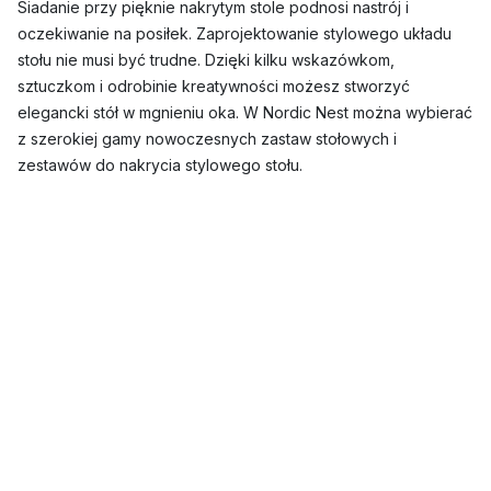
Siadanie przy pięknie nakrytym stole podnosi nastrój i
oczekiwanie na posiłek. Zaprojektowanie stylowego układu
stołu nie musi być trudne. Dzięki kilku wskazówkom,
sztuczkom i odrobinie kreatywności możesz stworzyć
elegancki stół w mgnieniu oka. W Nordic Nest można wybierać
z szerokiej gamy nowoczesnych zastaw stołowych i
zestawów do nakrycia stylowego stołu.
Wszystko, czego potrzebujesz do nakrycia stylowego
stołu
Talerze
,
sztućce
i
szklanki
to być może najważniejsze
elementy zastawy stołowej, które należy rozważyć przy
nakrywaniu stołu. Jednak
miski
i
naczynia do serwowania
są
również często prezentowane na stole podczas serwowania
jedzenia i wpływają na ogólne wrażenie nakrycia stołu,
dlatego nie powinny być zapomniane.
U nas, w Nordic Nest, znajdziesz szeroki wybór luksusowej
zastawy stołowej i zestawów, które przyczynią się do