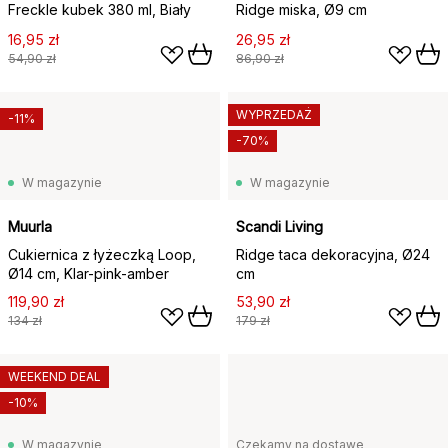
Freckle kubek 380 ml, Biały
Ridge miska, Ø9 cm
16,95 zł
26,95 zł
54,90 zł
86,90 zł
WYPRZEDAŻ
-11%
-70%
W magazynie
W magazynie
Muurla
Scandi Living
Cukiernica z łyżeczką Loop,
Ridge taca dekoracyjna, Ø24
Ø14 cm, Klar-pink-amber
cm
119,90 zł
53,90 zł
134 zł
179 zł
WEEKEND DEAL
-10%
W magazynie
Czekamy na dostawę