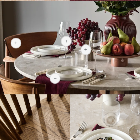
279 zł
3195,36 zł
134,90 zł
54,90 zł