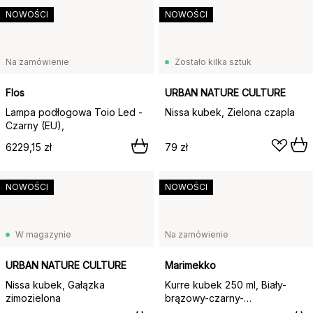
NOWOŚCI
NOWOŚCI
Na zamówienie
Zostało kilka sztuk
Flos
URBAN NATURE CULTURE
Lampa podłogowa Toio Led -
Nissa kubek, Zielona czapla
Czarny (EU),
6229,15 zł
79 zł
NOWOŚCI
NOWOŚCI
W magazynie
Na zamówienie
URBAN NATURE CULTURE
Marimekko
Nissa kubek, Gałązka
Kurre kubek 250 ml, Biały-
zimozielona
brązowy-czarny-
jasnoniebieski