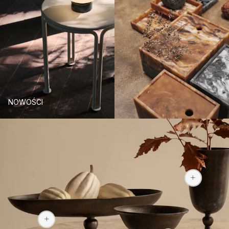
NOWOŚCI
740 
1190 zł
679 zł