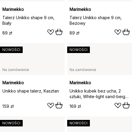
Marimekko
Marimekko
Talerz Unikko shape 9 cm,
Talerz Unikko shape 9 cm,
Biały
Beżowy
89 zł
89 zł
NOWOŚCI
NOWOŚCI
Na zamówienie
Na zamówienie
Marimekko
Marimekko
Unikko shape talerz, Kasztan
Unikko kubek bez ucha, 2
sztuki, White-light sand-beige-
dark green, 200 ml
159 zł
169 zł
NOWOŚCI
NOWOŚCI