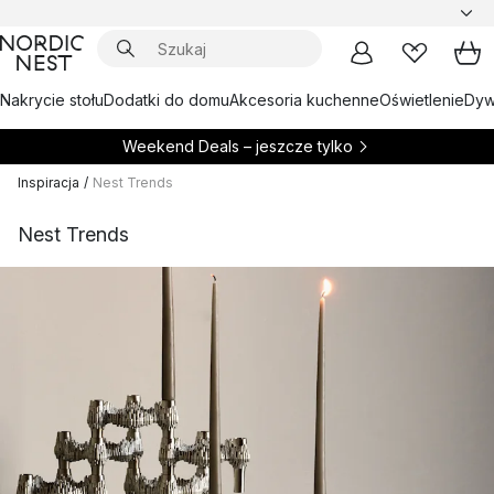
Nakrycie stołu
Dodatki do domu
Akcesoria kuchenne
Oświetlenie
Dywa
Weekend Deals – jeszcze tylko
Inspiracja
/
Nest Trends
Nest Trends