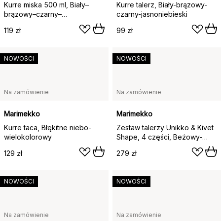
Kurre miska 500 ml, Biały–
Kurre talerz, Biały-brązowy-
brązowy–czarny–
czarny-jasnoniebieski
jasnoniebieski
119 zł
99 zł
NOWOŚCI
NOWOŚCI
Na zamówienie
Na zamówienie
Marimekko
Marimekko
Kurre taca, Błękitne niebo-
Zestaw talerzy Unikko & Kivet
wielokolorowy
Shape, 4 części, Beżowy-
kasztanowy-biały-
129 zł
279 zł
jasnobrązowy
NOWOŚCI
NOWOŚCI
Na zamówienie
Na zamówienie