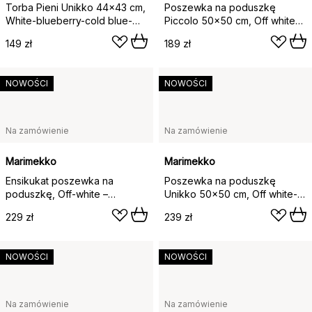
Torba Pieni Unikko 44x43 cm,
Poszewka na poduszkę
White-blueberry-cold blue-
Piccolo 50x50 cm, Off white-
dark brown
brązowy
149 zł
189 zł
NOWOŚCI
NOWOŚCI
Na zamówienie
Na zamówienie
Marimekko
Marimekko
Ensikukat poszewka na
Poszewka na poduszkę
poduszkę, Off-white –
Unikko 50x50 cm, Off white-
ciemnoniebieski
kret
229 zł
239 zł
NOWOŚCI
NOWOŚCI
Na zamówienie
Na zamówienie