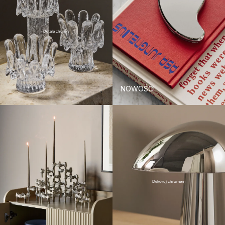
Detale chunky
NOWOŚCI
Dekoruj chromem