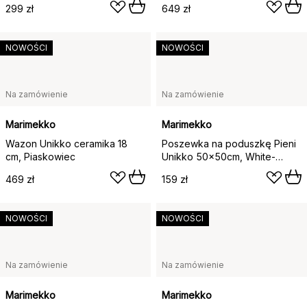
299 zł
649 zł
NOWOŚCI
NOWOŚCI
Na zamówienie
Na zamówienie
Marimekko
Marimekko
Wazon Unikko ceramika 18
Poszewka na poduszkę Pieni
cm, Piaskowiec
Unikko 50x50cm, White-
blueberry-cold blue-dark
469 zł
159 zł
brown
NOWOŚCI
NOWOŚCI
Na zamówienie
Na zamówienie
Marimekko
Marimekko