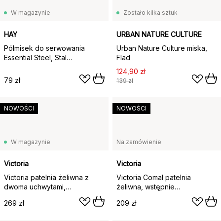
W magazynie
Zostało kilka sztuk
HAY
URBAN NATURE CULTURE
Półmisek do serwowania
Urban Nature Culture miska,
Essential Steel, Stal
Flad
nierdzewna, owalny, medium
124,90 zł
79 zł
139 zł
NOWOŚCI
NOWOŚCI
W magazynie
Na zamówienie
Victoria
Victoria
Victoria patelnia żeliwna z
Victoria Comal patelnia
dwoma uchwytami,
żeliwna, wstępnie
emaliowana, Ø33 cm
sezonowana, Ø30 cm
269 zł
209 zł