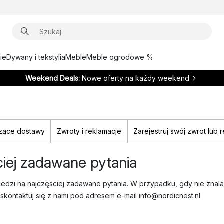
ie
Dywany i tekstylia
Meble
Meble ogrodowe %
Weekend Deals:
Nowe oferty na każdy weekend
czące dostawy
Zwroty i reklamacje
Zarejestruj swój zwrot lub 
iej zadawane pytania
edzi na najczęściej zadawane pytania. W przypadku, gdy nie znal
 skontaktuj się z nami pod adresem e-mail info@nordicnest.nl