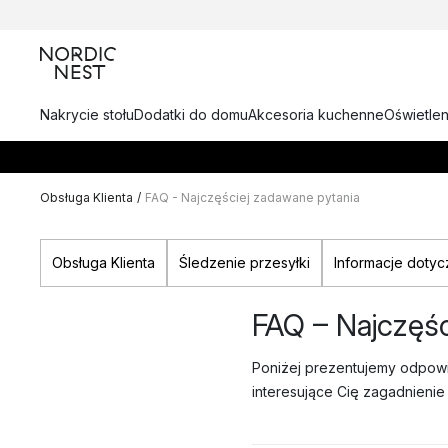
Nakrycie stołu
Dodatki do domu
Akcesoria kuchenne
Oświetlen
Obsługa Klienta
/
FAQ - Najczęściej zadawane pytania
Obsługa Klienta
Śledzenie przesyłki
Informacje doty
FAQ – Najczęśc
Poniżej prezentujemy odpowi
interesujące Cię zagadnienie