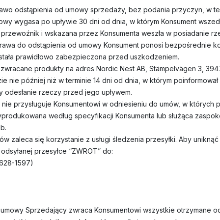
awo odstąpienia od umowy sprzedaży, bez podania przyczyn, w ter
owy wygasa po upływie 30 dni od dnia, w którym Konsument wszedł
iż przewoźnik i wskazana przez Konsumenta weszła w posiadanie rz
rawa do odstąpienia od umowy Konsument ponosi bezpośrednie kos
ostała prawidłowo zabezpieczona przed uszkodzeniem.
zwracane produkty na adres Nordic Nest AB, Stämpelvägen 3, 394
ie nie później niż w terminie 14 dni od dnia, w którym poinformowa
y odesłanie rzeczy przed jego upływem.
nie przysługuje Konsumentowi w odniesieniu do umów, w których p
produkowana według specyfikacji Konsumenta lub służąca zaspoko
b.
 zaleca się korzystanie z usługi śledzenia przesyłki. Aby unikną
 odsyłanej przesyłce “ZWROT” do:
6628-1597)
 umowy Sprzedający zwraca Konsumentowi wszystkie otrzymane od 