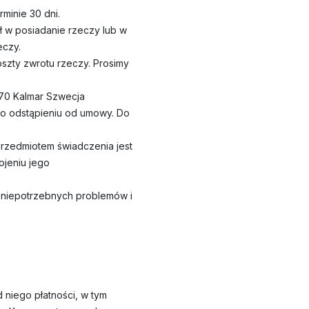
minie 30 dni.
 w posiadanie rzeczy lub w
eczy.
zty zwrotu rzeczy. Prosimy
70 Kalmar Szwecja
ł o odstąpieniu od umowy. Do
rzedmiotem świadczenia jest
jeniu jego
ć niepotrzebnych problemów i
niego płatności, w tym