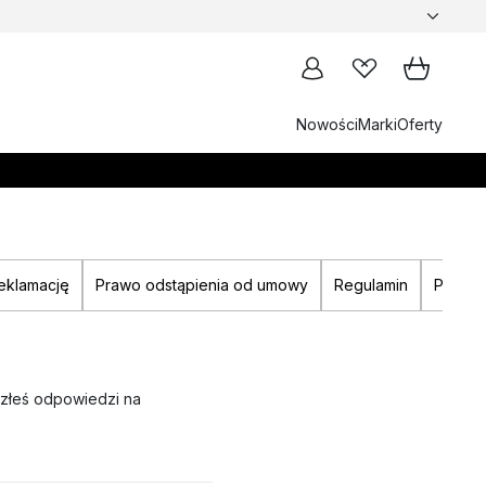
Nowości
Marki
Oferty
reklamację
Prawo odstąpienia od umowy
Regulamin
Polityk
azłeś odpowiedzi na