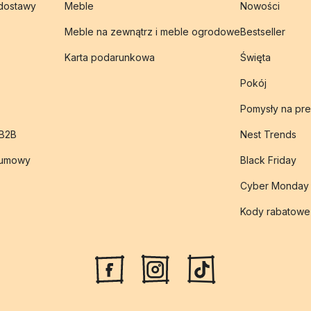
 dostawy
Meble
Nowości
Meble na zewnątrz i meble ogrodowe
Bestseller
Karta podarunkowa
Święta
Pokój
Pomysły na pre
 B2B
Nest Trends
 umowy
Black Friday
Cyber Monday
Kody rabatowe