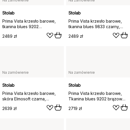
Na zamówienie
Na zamówienie
Stolab
Stolab
Prima Vista krzesło barowe,
Prima Vista krzesło barowe,
tkanina blues 9202
tkanina blues 9833 czarny,
brązowy/beżowy, jasny
olejowany na biało stojak
2489 zł
2489 zł
matowy lakierowany stojak
brzozowy
brzozowy
Na zamówienie
Na zamówienie
Stolab
Stolab
Prima Vista krzesło barowe,
Prima Vista krzesło barowe,
skóra Elmosoft czarna,
Tkanina blues 9202 brązowo-
podstawa z białej olejowanej
beżowo-biały olejowany
2639 zł
2719 zł
brzozy, 65 cm
stojak brzozowy