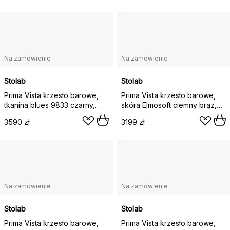
Na zamówienie
Na zamówienie
Stolab
Stolab
Prima Vista krzesło barowe,
Prima Vista krzesło barowe,
tkanina blues 9833 czarny,
skóra Elmosoft ciemny brąz,
podstawa z białego
biały olejowany dąb
3590 zł
3199 zł
olejowanego dębu
Na zamówienie
Na zamówienie
Stolab
Stolab
Prima Vista krzesło barowe,
Prima Vista krzesło barowe,