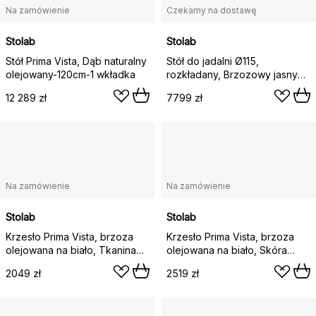
Na zamówienie
Czekamy na dostawę
Stolab
Stolab
Stół Prima Vista, Dąb naturalny
Stół do jadalni Ø115,
olejowany-120cm-1 wkładka
rozkładany, Brzozowy jasny
matowy lakier
12 289 zł
7799 zł
Na zamówienie
Na zamówienie
Stolab
Stolab
Krzesło Prima Vista, brzoza
Krzesło Prima Vista, brzoza
olejowana na biało, Tkanina
olejowana na biało, Skóra
blues 9202 brązowy-beżowy
Elmosoft 43807 koniak
2049 zł
2519 zł