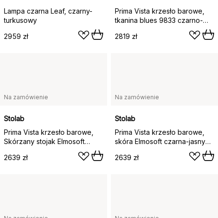
Lampa czarna Leaf, czarny-
Prima Vista krzesło barowe,
turkusowy
tkanina blues 9833 czarno-
jasnomatowy lakierowany
2959 zł
2819 zł
stojak brzozowy
Na zamówienie
Na zamówienie
Stolab
Stolab
Prima Vista krzesło barowe,
Prima Vista krzesło barowe,
Skórzany stojak Elmosoft
skóra Elmosoft czarna-jasny
ciemnobrązowo-jasnomatowy
matowy lakierowany stojak
2639 zł
2639 zł
lakierowany brzoza, 65 cm
brzozowy, 65 cm