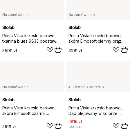
Na zamówienie
Na zamówienie
Stolab
Stolab
Prima Vista krzesło barowe,
Prima Vista krzesło barowe,
tkanina blues 9833 podstawa
skóra Elmosoft ciemny brąz,
z czarnego, naturalnie
podstawa dąb naturalny
3590 zł
3199 zł
olejowanego dębu
olejowany
Na zamówienie
Zostało kilka sztuk
Stolab
Stolab
Prima Vista krzesło barowe,
Prima Vista krzesło barowe,
skóra Elmosoft czarna,
Dąb olejowany w kolorze
podstawa dąb naturalny
brązowym/beżowym
2819 zł
olejowany, 65 cm
3199 zł
3590 zł