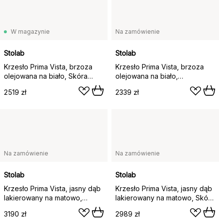
W magazynie
Na zamówienie
Stolab
Stolab
Krzesło Prima Vista, brzoza
Krzesło Prima Vista, brzoza
olejowana na biało, Skóra
olejowana na biało,
Elmosoft 99001 czarny
TkaninaAtto Driftwood
2519 zł
2339 zł
V3576/01 szary
Na zamówienie
Na zamówienie
Stolab
Stolab
Krzesło Prima Vista, jasny dąb
Krzesło Prima Vista, jasny dąb
lakierowany na matowo,
lakierowany na matowo, Skóra
Tkanina blues 9202 brązowy-
Elmosoft 43807 koniak
3190 zł
2989 zł
beżowy