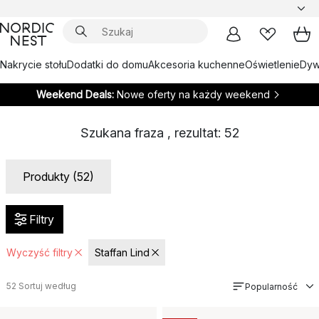
Nakrycie stołu
Dodatki do domu
Akcesoria kuchenne
Oświetlenie
Dywa
Weekend Deals:
Nowe oferty na każdy weekend
Szukana fraza
, rezultat:
52
Produkty (52)
Filtry
Wyczyść filtry
Staffan Lind
52
Sortuj według
Popularność