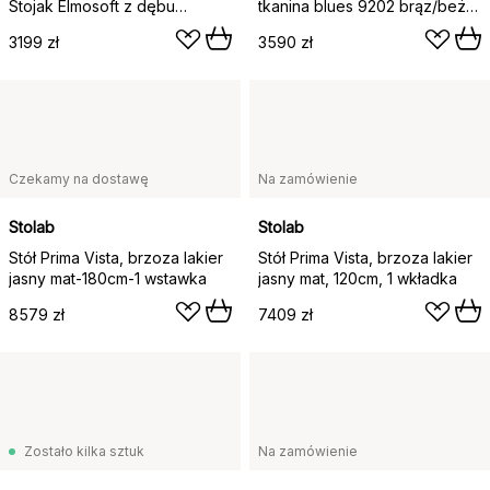
Stojak Elmosoft z dębu
tkanina blues 9202 brąz/beż,
olejowanego czarno-białego
biały olejowany dąb
3199 zł
3590 zł
Czekamy na dostawę
Na zamówienie
Stolab
Stolab
Stół Prima Vista, brzoza lakier
Stół Prima Vista, brzoza lakier
jasny mat-180cm-1 wstawka
jasny mat, 120cm, 1 wkładka
8579 zł
7409 zł
Zostało kilka sztuk
Na zamówienie