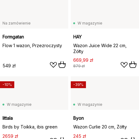
Na zamówienie
W magazynie
Formgatan
HAY
Flow 1 wazon, Przezroczysty
Wazon Juice Wide 22 cm,
Żółty
669,99 zł
549 zł
879 zł
-10%
-39%
W magazynie
W magazynie
Iittala
Byon
Birds by Toikka, ibis green
Wazon Curlie 20 cm, Żółty
2659 zł
245 zł