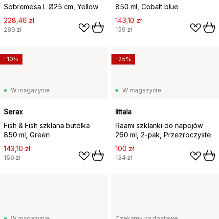
Sobremesa L Ø25 cm, Yellow
850 ml, Cobalt blue
228,46 zł
143,10 zł
289 zł
159 zł
-10%
-25%
W magazynie
W magazynie
Serax
Iittala
Fish & Fish szklana butelka
Raami szklanki do napojów
850 ml, Green
260 ml, 2‑pak, Przezroczyste
143,10 zł
100 zł
159 zł
134 zł
W magazynie
Czekamy na dostawę