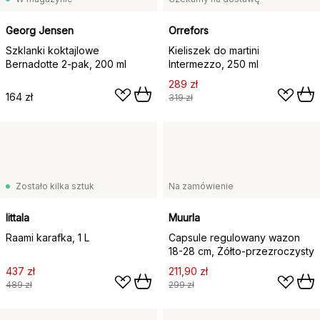
Georg Jensen
Orrefors
Szklanki koktajlowe
Kieliszek do martini
Bernadotte 2-pak, 200 ml
Intermezzo, 250 ml
289 zł
164 zł
319 zł
Zostało kilka sztuk
Na zamówienie
Iittala
Muurla
Raami karafka, 1 L
Capsule regulowany wazon
18-28 cm, Żółto-przezroczysty
437 zł
211,90 zł
489 zł
299 zł