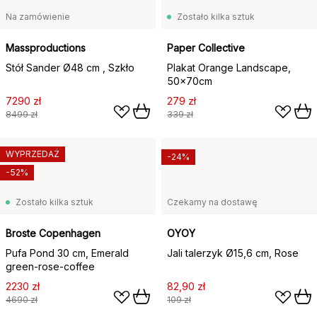
Na zamówienie
Zostało kilka sztuk
Massproductions
Paper Collective
Stół Sander Ø48 cm , Szkło
Plakat Orange Landscape,
50x70cm
7290 zł
279 zł
8499 zł
339 zł
WYPRZEDAŻ
-24%
-52%
Zostało kilka sztuk
Czekamy na dostawę
Broste Copenhagen
OYOY
Pufa Pond 30 cm, Emerald
Jali talerzyk Ø15,6 cm, Rose
green-rose-coffee
2230 zł
82,90 zł
4690 zł
109 zł