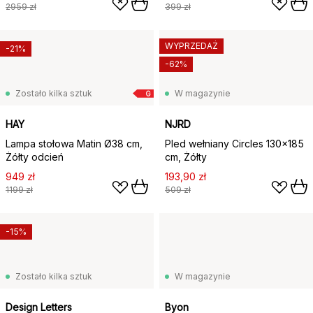
2959 zł
399 zł
WYPRZEDAŻ
-21%
-62%
Zostało kilka sztuk
W magazynie
G
HAY
NJRD
Lampa stołowa Matin Ø38 cm,
Pled wełniany Circles 130x185
Żółty odcień
cm, Żółty
949 zł
193,90 zł
1199 zł
509 zł
-15%
Zostało kilka sztuk
W magazynie
Design Letters
Byon