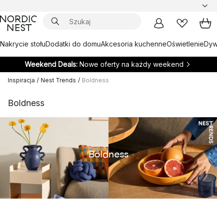
Nakrycie stołu
Dodatki do domu
Akcesoria kuchenne
Oświetlenie
Dywa
Weekend Deals:
Nowe oferty na każdy weekend
Inspiracja
/
Nest Trends
/
Boldness
Boldness
Boldness