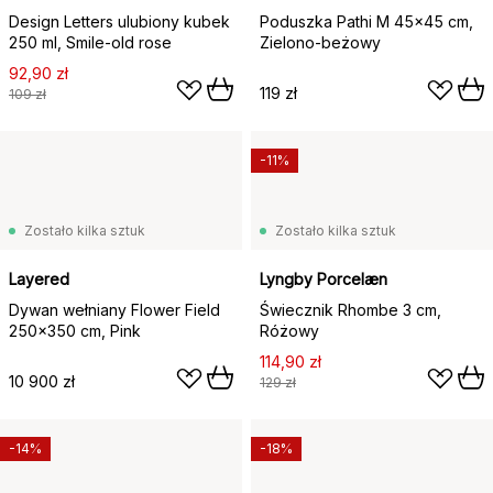
Design Letters ulubiony kubek
Poduszka Pathi M 45x45 cm,
250 ml, Smile-old rose
Zielono-beżowy
92,90 zł
119 zł
109 zł
-11%
Zostało kilka sztuk
Zostało kilka sztuk
Layered
Lyngby Porcelæn
Dywan wełniany Flower Field
Świecznik Rhombe 3 cm,
250x350 cm, Pink
Różowy
114,90 zł
10 900 zł
129 zł
-14%
-18%