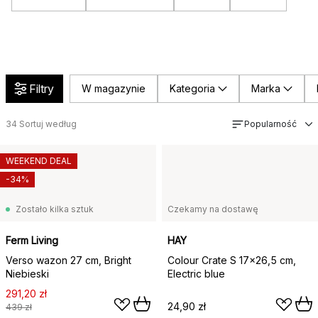
Filtry
W magazynie
Kategoria
Marka
34
Sortuj według
Popularność
WEEKEND DEAL
-34%
Zostało kilka sztuk
Czekamy na dostawę
Ferm Living
HAY
Verso wazon 27 cm, Bright
Colour Crate S 17x26,5 cm,
Niebieski
Electric blue
291,20 zł
24,90 zł
439 zł