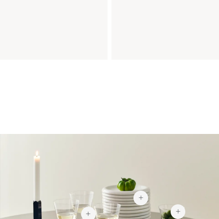
149 zł
102,95 
110,95 zł