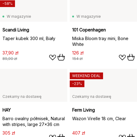
-58%
W magazynie
W magazynie
Scandi Living
101 Copenhagen
Taper kubek 300 ml, Biały
Miska Bloom tray mini, Bone
White
37,90 zł
126 zł
89,90 zł
154 zł
WEEKEND DEAL
-23%
Czekamy na dostawę
Czekamy na dostawę
HAY
Ferm Living
Barro owalny półmisek, Natural
Wazon Virelle 18 cm, Clear
with stripes, large 27x36 cm
305 zł
407 zł