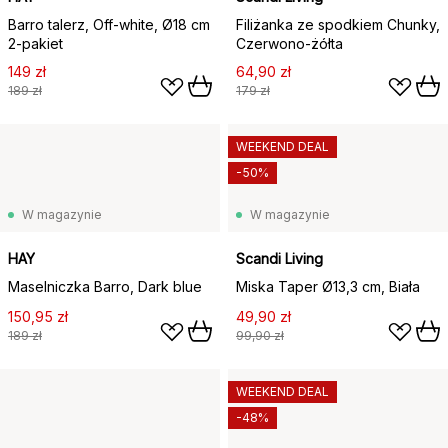
Barro talerz, Off-white, Ø18 cm
Filiżanka ze spodkiem Chunky,
2‑pakiet
Czerwono-żółta
149 zł
64,90 zł
189 zł
179 zł
WEEKEND DEAL
-50%
W magazynie
W magazynie
HAY
Scandi Living
Maselniczka Barro, Dark blue
Miska Taper Ø13,3 cm, Biała
150,95 zł
49,90 zł
189 zł
99,90 zł
WEEKEND DEAL
-48%