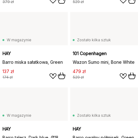
379 zł
529 zł
W magazynie
Zostało kilka sztuk
HAY
101 Copenhagen
Barro miska sałatkowa, Green
Wazon Sumo mini, Bone White
137 zł
479 zł
174 zł
529 zł
W magazynie
Zostało kilka sztuk
HAY
HAY
Barro talerz, Dark blue, Ø18
Barro owalny półmisek, Green,