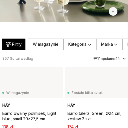
1
Filtry
W magazynie
Kategoria
Marka
357
Sortuj według
Popularność
W magazynie
Zostało kilka sztuk
HAY
HAY
Barro owalny półmisek, Light
Barro talerz, Green, Ø24 cm,
blue, small 20x27,5 cm
zestaw 2 szt.
138 zł
174 zł