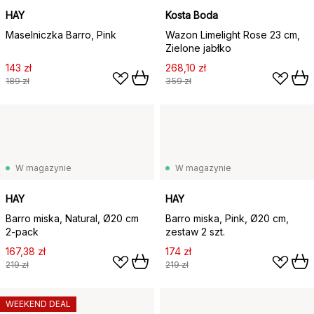
HAY
Kosta Boda
Maselniczka Barro, Pink
Wazon Limelight Rose 23 cm,
Zielone jabłko
143 zł
268,10 zł
189 zł
359 zł
W magazynie
W magazynie
HAY
HAY
Barro miska, Natural, Ø20 cm
Barro miska, Pink, Ø20 cm,
2-pack
zestaw 2 szt.
167,38 zł
174 zł
219 zł
219 zł
WEEKEND DEAL