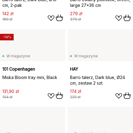
cm, 2‑pak
large 27x36 cm
142 zł
279 zł
189 zł
379 zł
-14%
W magazynie
W magazynie
101 Copenhagen
HAY
Miska Bloom tray mini, Black
Barro talerz, Dark blue, Ø24
cm, zestaw 2 szt.
131,90 zł
174 zł
154 zł
229 zł