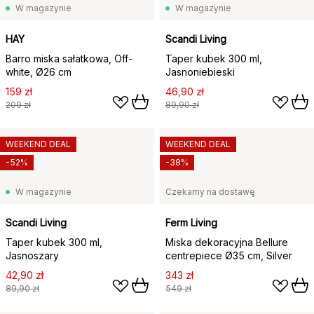
W magazynie
W magazynie
HAY
Scandi Living
Barro miska sałatkowa, Off-
Taper kubek 300 ml,
white, Ø26 cm
Jasnoniebieski
159 zł
46,90 zł
209 zł
89,90 zł
WEEKEND DEAL
WEEKEND DEAL
-52%
-38%
W magazynie
Czekamy na dostawę
Scandi Living
Ferm Living
Taper kubek 300 ml,
Miska dekoracyjna Bellure
Jasnoszary
centrepiece Ø35 cm, Silver
42,90 zł
343 zł
89,90 zł
549 zł