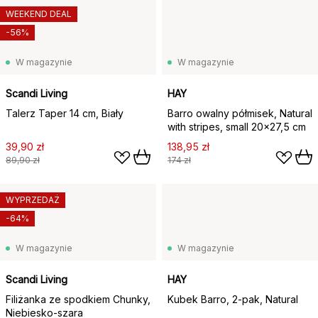
WEEKEND DEAL
-56%
W magazynie
W magazynie
Scandi Living
HAY
Talerz Taper 14 cm, Biały
Barro owalny półmisek, Natural
with stripes, small 20x27,5 cm
39,90 zł
138,95 zł
89,90 zł
174 zł
WYPRZEDAŻ
-64%
W magazynie
W magazynie
Scandi Living
HAY
Filiżanka ze spodkiem Chunky,
Kubek Barro, 2-pak, Natural
Niebiesko-szara