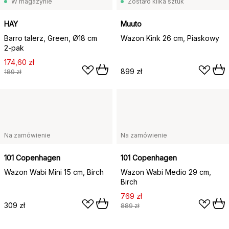
W magazynie
Zostało kilka sztuk
HAY
Muuto
Barro talerz, Green, Ø18 cm
Wazon Kink 26 cm, Piaskowy
2‑pak
174,60 zł
899 zł
189 zł
Na zamówienie
Na zamówienie
101 Copenhagen
101 Copenhagen
Wazon Wabi Mini 15 cm, Birch
Wazon Wabi Medio 29 cm,
Birch
769 zł
309 zł
889 zł