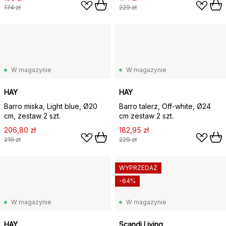
174 zł
229 zł
W magazynie
W magazynie
HAY
HAY
Barro miska, Light blue, Ø20
Barro talerz, Off-white, Ø24
cm, zestaw 2 szt.
cm zestaw 2 szt.
206,80 zł
182,95 zł
219 zł
229 zł
WYPRZEDAŻ
-64%
W magazynie
W magazynie
HAY
Scandi Living