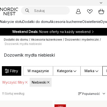
Nakrycie stołu
Dodatki do domu
Akcesoria kuchenne
Oświetlenie
Dywa
Weekend Deals:
Nowe oferty na każdy weekend
Dodatki do domu
/
Akcesoria łazienkowe
/
Dozowniki i mydelniczki
/
Dozownik mydła niebieski
Dozownik mydła niebieski
Filtry
W magazynie
Kategoria
Marka
Wyczyść filtry
Niebieski
11
Sortuj według
Popularność
-28%