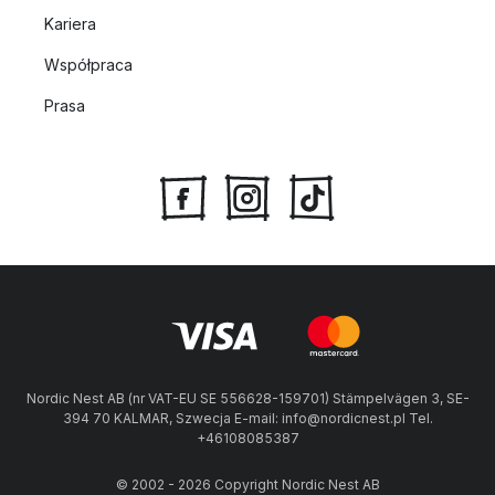
Kariera
Współpraca
Prasa
Nordic Nest AB (nr VAT-EU SE 556628-159701) Stämpelvägen 3, SE-
394 70 KALMAR, Szwecja E-mail: info@nordicnest.pl Tel.
+46108085387
© 2002 - 2026 Copyright Nordic Nest AB