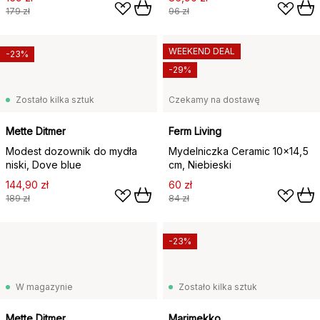
179 zł
96 zł
WEEKEND DEAL
-23%
-29%
Zostało kilka sztuk
Czekamy na dostawę
Mette Ditmer
Ferm Living
Modest dozownik do mydła
Mydelniczka Ceramic 10x14,5
niski, Dove blue
cm, Niebieski
144,90 zł
60 zł
189 zł
84 zł
-23%
W magazynie
Zostało kilka sztuk
Mette Ditmer
Marimekko