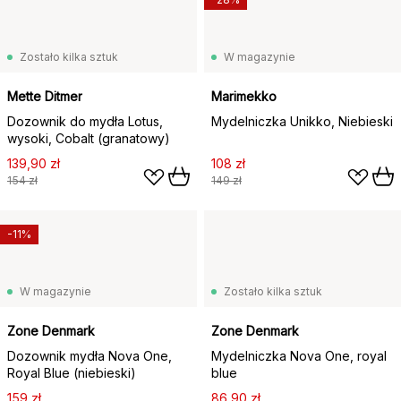
Zostało kilka sztuk
W magazynie
Mette Ditmer
Marimekko
Dozownik do mydła Lotus,
Mydelniczka Unikko, Niebieski
wysoki, Cobalt (granatowy)
139,90 zł
108 zł
154 zł
149 zł
-11%
W magazynie
Zostało kilka sztuk
Zone Denmark
Zone Denmark
Dozownik mydła Nova One,
Mydelniczka Nova One, royal
Royal Blue (niebieski)
blue
159 zł
86,90 zł