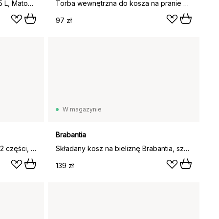
Bo kosz na pranie wysoki 2x45 L, Matowa czerń
Torba wewnętrzna do kosza na pranie Bo wysoka 2x45 L, Szary
97 zł
W magazynie
Brabantia
Kosz na pranie Humdakin niski 2 części, Pleciony
Składany kosz na bieliznę Brabantia, szary
139 zł