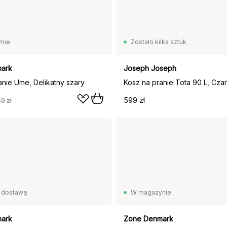
nie
Zostało kilka sztuk
ark
Joseph Joseph
anie Ume, Delikatny szary
Kosz na pranie Tota 90 L, Cza
599 zł
9 zł
 dostawę
W magazynie
ark
Zone Denmark