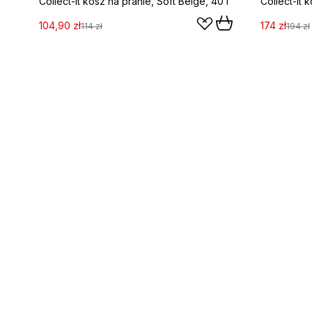
Collect-It kosz na pranie, Soft Beige, 40 l
Collect-It 
104,90 zł
174 zł
114 zł
194 zł