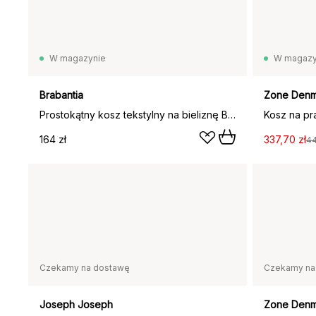
W magazynie
W magazy
Brabantia
Zone Denm
Prostokątny kosz tekstylny na bieliznę Brabantia 55 litrów, jasny szary
Kosz na pr
164 zł
337,70 zł
44
Czekamy na dostawę
Czekamy na
Joseph Joseph
Zone Denm