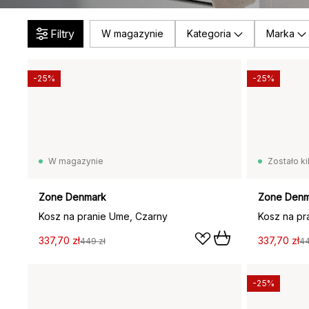
Filtry
W magazynie
Kategoria
Marka
-25%
-25%
W magazynie
Zostało ki
Zone Denmark
Zone Denm
Kosz na pranie Ume, Czarny
Kosz na pr
337,70 zł
337,70 zł
449 zł
44
-25%