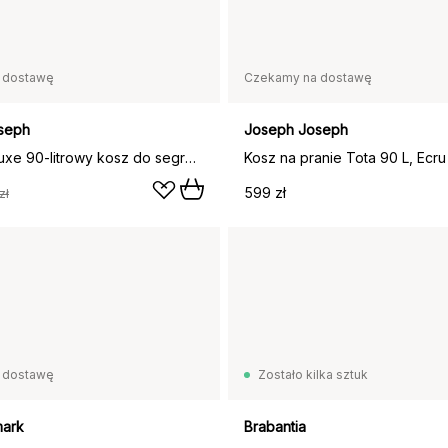
 dostawę
Czekamy na dostawę
seph
Joseph Joseph
Tota Trio Luxe 90-litrowy kosz do segregacji prania, Ecru
Kosz na pranie Tota 90 L, Ecru
599 zł
zł
 dostawę
Zostało kilka sztuk
ark
Brabantia