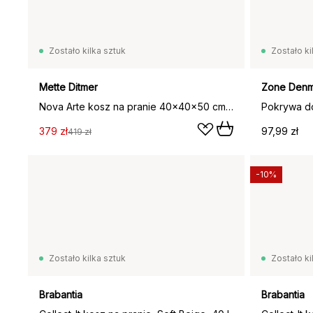
Zostało kilka sztuk
Zostało ki
Mette Ditmer
Zone Denm
Nova Arte kosz na pranie 40x40x50 cm, Light blue-powder rose
Pokrywa do
379 zł
97,99 zł
419 zł
-10%
Zostało kilka sztuk
Zostało ki
Brabantia
Brabantia