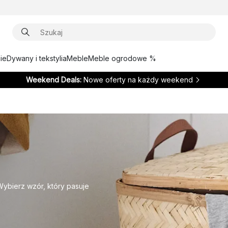
ie
Dywany i tekstylia
Meble
Meble ogrodowe %
Weekend Deals:
Nowe oferty na każdy weekend
Wybierz wzór, który pasuje