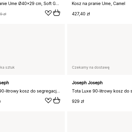
Kosz na pranie Ume Ø40x29 cm, Soft Grey
Kosz na pranie Ume, Camel
427,40 zł
9 zł
lka sztuk
Czekamy na dostawę
seph
Joseph Joseph
Tota Luxe 90-litrowy kosz do segregacji prania, Black
929 zł
ł