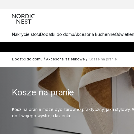
Nakrycie stołu
Dodatki do domu
Akcesoria kuchenne
Oświetlen
Dodatki do domu
/
Akcesoria łazienkowe
/
Kosze na pranie
Kosze na pranie
Kosz na pranie może być zarówno praktyczny, jak i stylowy. 
do Twojego wystroju łazienki.