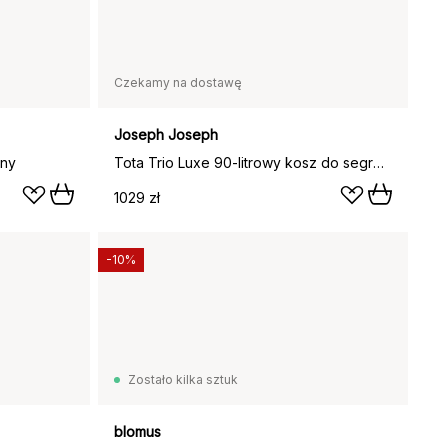
Czekamy na dostawę
Joseph Joseph
rny
Tota Trio Luxe 90-litrowy kosz do segregacji prania, Black
1029 zł
-10%
Zostało kilka sztuk
blomus