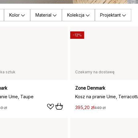
Kolor
Material
Kolekcja
Projektant
-12%
lka sztuk
Czekamy na dostawę
ark
Zone Denmark
anie Ume, Taupe
Kosz na pranie Ume, Terracott
395,20 zł
9 zł
449 zł