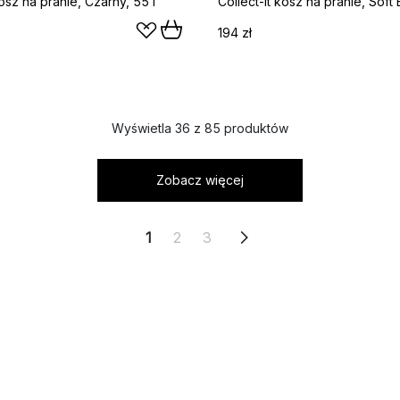
kosz na pranie, Czarny, 55 l
Collect-It kosz na pranie, Soft 
194 zł
Wyświetla 36 z 85 produktów
Zobacz więcej
1
2
3