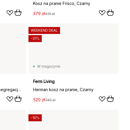
Kosz na pranie Frisco, Czarny
379 zł
419 zł
WEEKEND DEAL
-31%
W magazynie
Ferm Living
Tota Luxe 90-litrowy kosz do segregacji prania, Ecru
Herman kosz na pranie, Czarny
520 zł
749 zł
-10%