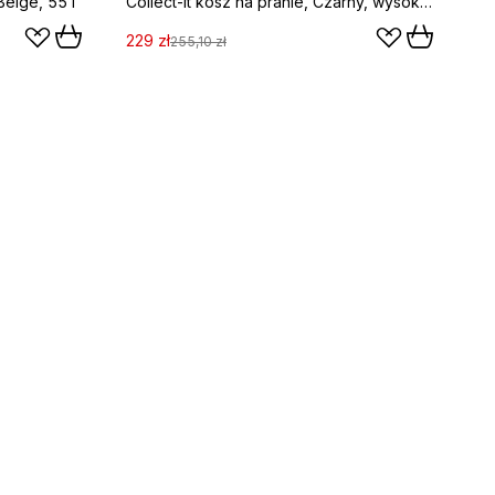
Beige, 55 l
Collect-It kosz na pranie, Czarny, wysoki, 55 l
229 zł
255,10 zł