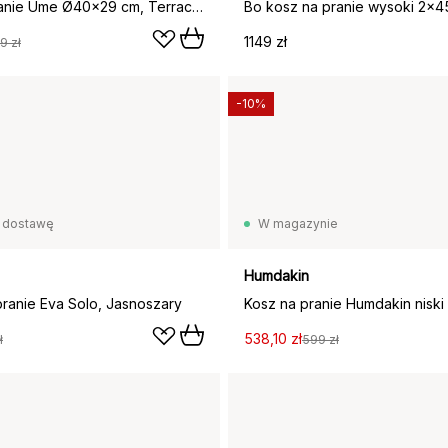
Kosz na pranie Ume Ø40x29 cm, Terracotta
1149 zł
9 zł
-10%
 dostawę
W magazynie
Humdakin
ranie Eva Solo, Jasnoszary
538,10 zł
ł
599 zł