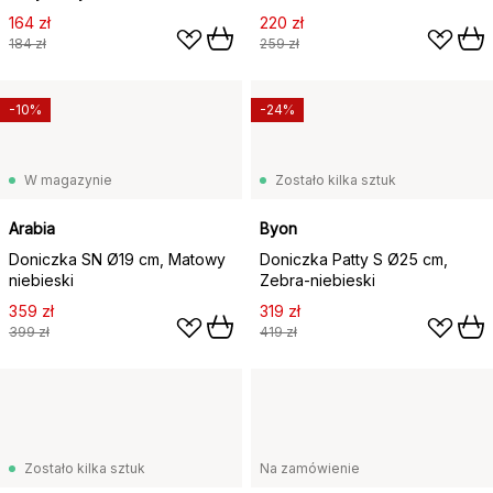
164 zł
220 zł
184 zł
259 zł
-10%
-24%
W magazynie
Zostało kilka sztuk
Arabia
Byon
Doniczka SN Ø19 cm, Matowy
Doniczka Patty S Ø25 cm,
niebieski
Zebra-niebieski
359 zł
319 zł
399 zł
419 zł
Zostało kilka sztuk
Na zamówienie