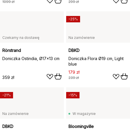
1099 zł
299 zł
-25%
Czekamy na dostawę
Na zamówienie
Rörstrand
DBKD
Doniczka Ostindia, Ø17x13 cm
Doniczka Flora Ø19 cm, Light
blue
179 zł
359 zł
239 zł
-21%
-15%
Na zamówienie
W magazynie
DBKD
Bloomingville