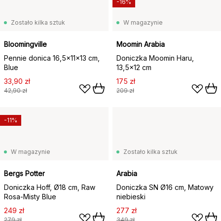
-16%
Zostało kilka sztuk
W magazynie
Bloomingville
Moomin Arabia
Pennie donica 16,5x11x13 cm,
Doniczka Moomin Haru,
Blue
13,5×12 cm
33,90 zł
175 zł
42,90 zł
209 zł
-11%
W magazynie
Zostało kilka sztuk
Bergs Potter
Arabia
Doniczka Hoff, Ø18 cm, Raw
Doniczka SN Ø16 cm, Matowy
Rosa-Misty Blue
niebieski
249 zł
277 zł
279 zł
349 zł