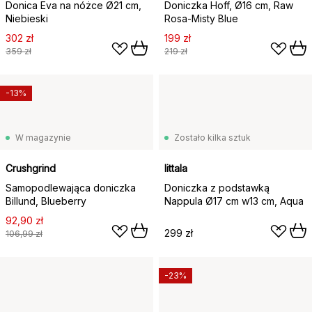
Donica Eva na nóżce Ø21 cm,
Doniczka Hoff, Ø16 cm, Raw
Niebieski
Rosa-Misty Blue
302 zł
199 zł
359 zł
219 zł
-13%
W magazynie
Zostało kilka sztuk
Crushgrind
Iittala
Samopodlewająca doniczka
Doniczka z podstawką
Billund, Blueberry
Nappula Ø17 cm w13 cm, Aqua
92,90 zł
299 zł
106,99 zł
-23%