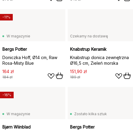
-11%
W magazynie
Czekamy na dostawę
Bergs Potter
Knabstrup Keramik
Doniczka Hoff, Ø14 cm, Raw
Knabstrup donica zewnętrzna
Rosa-Misty Blue
Ø16,5 cm, Zieleń morska
164 zł
151,90 zł
184 zł
189 zł
-16%
W magazynie
Zostało kilka sztuk
Bjørn Wiinblad
Bergs Potter