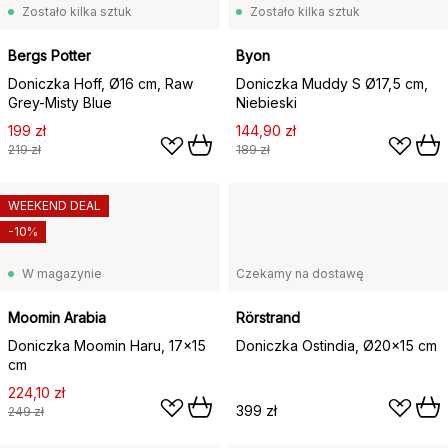
Zostało kilka sztuk
Zostało kilka sztuk
Bergs Potter
Byon
Doniczka Hoff, Ø16 cm, Raw
Doniczka Muddy S Ø17,5 cm,
Grey-Misty Blue
Niebieski
199 zł
144,90 zł
219 zł
189 zł
WEEKEND DEAL
-10%
W magazynie
Czekamy na dostawę
Moomin Arabia
Rörstrand
Doniczka Moomin Haru, 17×15
Doniczka Ostindia, Ø20x15 cm
cm
224,10 zł
399 zł
249 zł