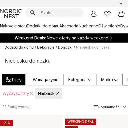
Nakrycie stołu
Dodatki do domu
Akcesoria kuchenne
Oświetlenie
Dywa
Weekend Deals:
Nowe oferty na każdy weekend
Dodatki do domu
/
Dekoracje
/
Doniczki
/
Niebieska doniczka
Niebieska doniczka
Filtry
W magazynie
Kategoria
Marka
Wyczyść filtry
Niebieski
32
Sortuj według
Popularność
WEEKEND DEAL
-21%