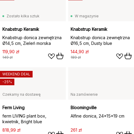
Zostało kilka sztuk
W magazynie
Knabstrup Keramik
Knabstrup Keramik
Knabstrup donica zewnętrzna
Knabstrup donica zewnętrzna
Ø14,5 cm, Zieleń morska
Ø16,5 cm, Dusty blue
119,90 zł
144,90 zł
149 zł
189 zł
WEEKEND DEAL
-25%
Czekamy na dostawę
Na zamówienie
Ferm Living
Bloomingville
ferm LIVING plant box,
Alfine donica, 24x15x19 cm
kwietnik, Bright blue
818,99 zł
261 zł