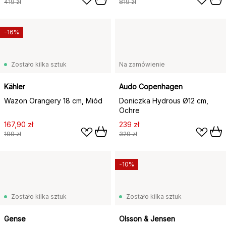
419 zł
819 zł
-16%
Zostało kilka sztuk
Na zamówienie
Kähler
Audo Copenhagen
Wazon Orangery 18 cm, Miód
Doniczka Hydrous Ø12 cm,
Ochre
167,90 zł
239 zł
199 zł
329 zł
-10%
Zostało kilka sztuk
Zostało kilka sztuk
Gense
Olsson & Jensen