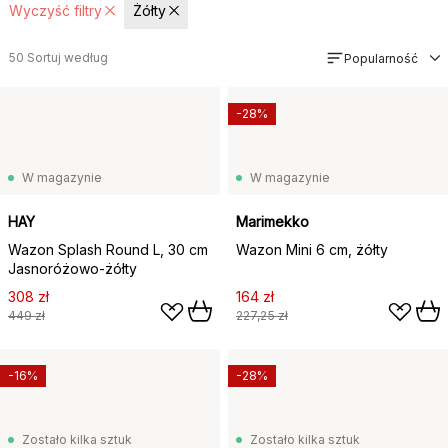
Wyczyść filtry
Żółty
50
Sortuj według
Popularność
-28%
W magazynie
W magazynie
HAY
Marimekko
Wazon Splash Round L, 30 cm
Wazon Mini 6 cm, żółty
Jasnoróżowo-żółty
308 zł
164 zł
449 zł
227,25 zł
-16%
-28%
Zostało kilka sztuk
Zostało kilka sztuk