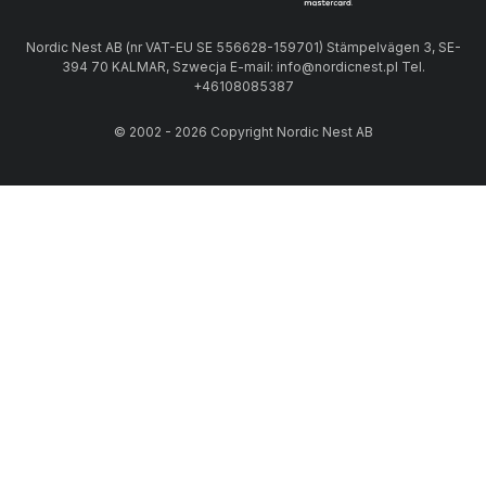
Nordic Nest AB (nr VAT-EU SE 556628-159701) Stämpelvägen 3, SE-
394 70 KALMAR, Szwecja E-mail: info@nordicnest.pl Tel.
+46108085387
© 2002 - 2026 Copyright Nordic Nest AB