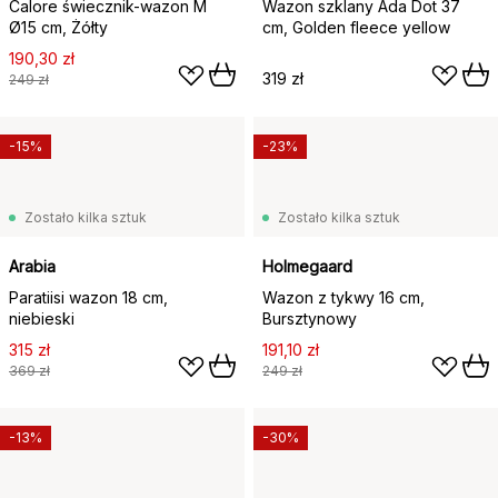
Calore świecznik-wazon M
Wazon szklany Ada Dot 37
Ø15 cm, Żółty
cm, Golden fleece yellow
190,30 zł
319 zł
249 zł
-15%
-23%
Zostało kilka sztuk
Zostało kilka sztuk
Arabia
Holmegaard
Paratiisi wazon 18 cm,
Wazon z tykwy 16 cm,
niebieski
Bursztynowy
315 zł
191,10 zł
369 zł
249 zł
-13%
-30%