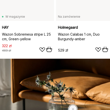
W magazynie
Na zamówienie
HAY
Holmegaard
Wazon Sobremesa stripe L 25
Wazon Calabas 1 cm, Duo
cm, Green-yellow
Burgundy-amber
322 zł
529 zł
469 zł
69,90 zł