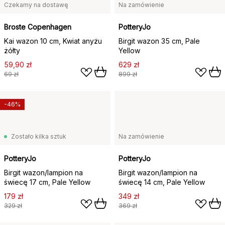
Czekamy na dostawę
Na zamówienie
Broste Copenhagen
PotteryJo
Kai wazon 10 cm, Kwiat anyżu
Birgit wazon 35 cm, Pale
żółty
Yellow
59,90 zł
629 zł
69 zł
899 zł
-46%
Zostało kilka sztuk
Na zamówienie
PotteryJo
PotteryJo
Birgit wazon/lampion na
Birgit wazon/lampion na
świecę 17 cm, Pale Yellow
świecę 14 cm, Pale Yellow
179 zł
349 zł
329 zł
369 zł