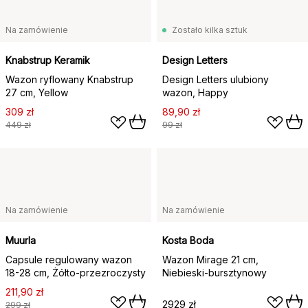
Na zamówienie
Zostało kilka sztuk
Knabstrup Keramik
Design Letters
Wazon ryflowany Knabstrup
Design Letters ulubiony
27 cm, Yellow
wazon, Happy
309 zł
89,90 zł
449 zł
99 zł
Na zamówienie
Na zamówienie
Muurla
Kosta Boda
Capsule regulowany wazon
Wazon Mirage 21 cm,
18-28 cm, Żółto-przezroczysty
Niebieski-bursztynowy
211,90 zł
2929 zł
299 zł