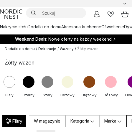
Nakrycie stołu
Dodatki do domu
Akcesoria kuchenne
Oświetlenie
Dywa
Weekend Deals:
Nowe oferty na każdy weekend
Dodatki do domu
/
Dekoracje
/
Wazony
/
Żółty wazon
Żółty wazon
Biały
Czarny
Szary
Beżowy
Brązowy
Różowy
Fio
Filtry
W magazynie
Kategoria
Marka