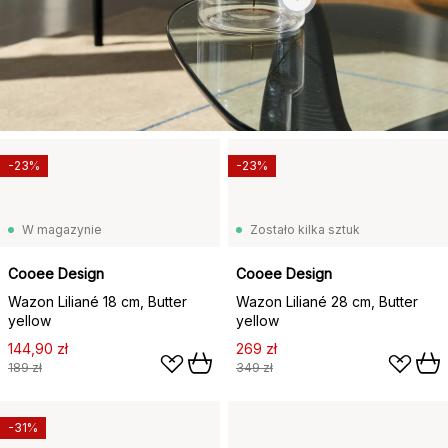
-23%
-23%
W magazynie
Zostało kilka sztuk
Cooee Design
Cooee Design
Wazon Liliané 18 cm, Butter
Wazon Liliané 28 cm, Butter
yellow
yellow
144,90 zł
269 zł
189 zł
349 zł
-31%