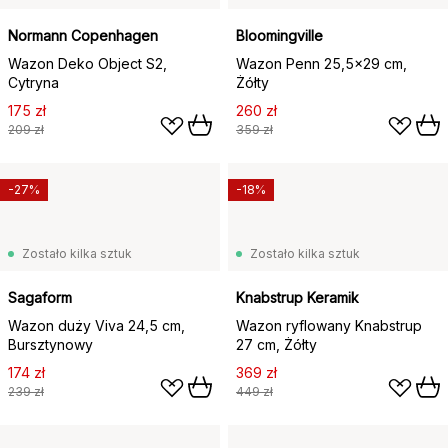
Normann Copenhagen
Bloomingville
Wazon Deko Object S2,
Wazon Penn 25,5x29 cm,
Cytryna
Żółty
175 zł
260 zł
209 zł
359 zł
-27%
-18%
Zostało kilka sztuk
Zostało kilka sztuk
Sagaform
Knabstrup Keramik
Wazon duży Viva 24,5 cm,
Wazon ryflowany Knabstrup
Bursztynowy
27 cm, Żółty
174 zł
369 zł
239 zł
449 zł