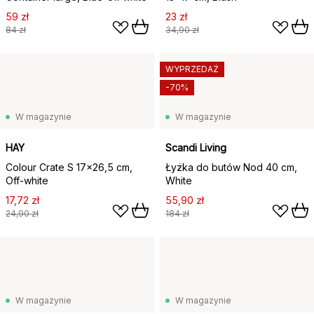
59 zł
23 zł
84 zł
34,90 zł
WYPRZEDAŻ
-70%
W magazynie
W magazynie
HAY
Scandi Living
Colour Crate S 17x26,5 cm,
Łyżka do butów Nod 40 cm,
Off-white
White
17,72 zł
55,90 zł
24,90 zł
184 zł
W magazynie
W magazynie