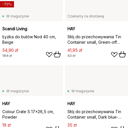
-70%
W magazynie
Czekamy na dostawę
Scandi Living
HAY
Łyżka do butów Nod 40 cm,
Słój do przechowywania Tin
Beige
Container small, Green-off
white
54,90 zł
41,95 zł
184 zł
52 zł
W magazynie
W magazynie
HAY
HAY
Colour Crate S 17x26,5 cm,
Słój do przechowywania Tin
Powder
Container small, Dark blue-
lavender
19 zł
35 zł