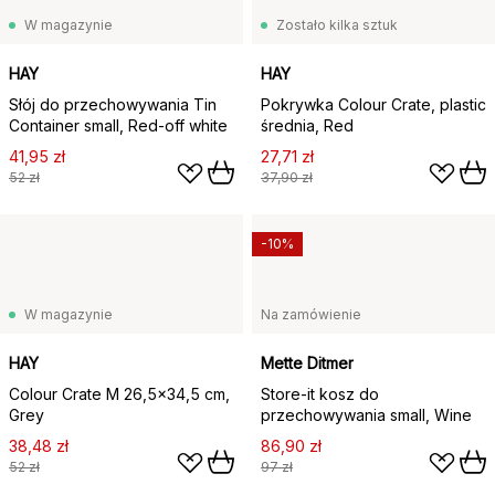
W magazynie
Zostało kilka sztuk
HAY
HAY
Słój do przechowywania Tin
Pokrywka Colour Crate, plastic
Container small, Red-off white
średnia, Red
41,95 zł
27,71 zł
52 zł
37,90 zł
-10%
W magazynie
Na zamówienie
HAY
Mette Ditmer
Colour Crate M 26,5x34,5 cm,
Store-it kosz do
Grey
przechowywania small, Wine
38,48 zł
86,90 zł
52 zł
97 zł