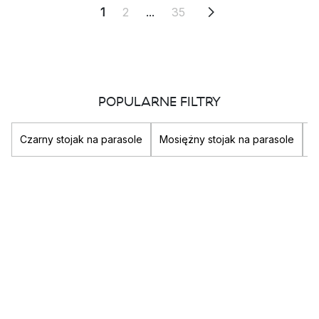
1
2
...
35
POPULARNE FILTRY
Czarny stojak na parasole
Mosiężny stojak na parasole
C