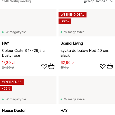
1248
Sortuj według
Popularność
WEEKEND DEAL
-66%
W magazynie
W magazynie
HAY
Scandi Living
Colour Crate S 17x26,5 cm,
Łyżka do butów Nod 40 cm,
Dusty rose
Black
17,80 zł
62,90 zł
24,90 zł
184 zł
WYPRZEDAŻ
-52%
W magazynie
W magazynie
House Doctor
HAY