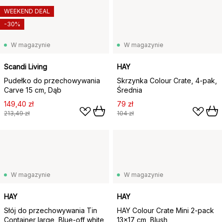
WEEKEND DEAL
-30%
W magazynie
W magazynie
Scandi Living
HAY
Pudełko do przechowywania
Skrzynka Colour Crate, 4-pak,
Carve 15 cm, Dąb
Średnia
149,40 zł
79 zł
213,49 zł
104 zł
W magazynie
W magazynie
HAY
HAY
Słój do przechowywania Tin
HAY Colour Crate Mini 2-pack
Container large, Blue-off white
13x17 cm, Blush