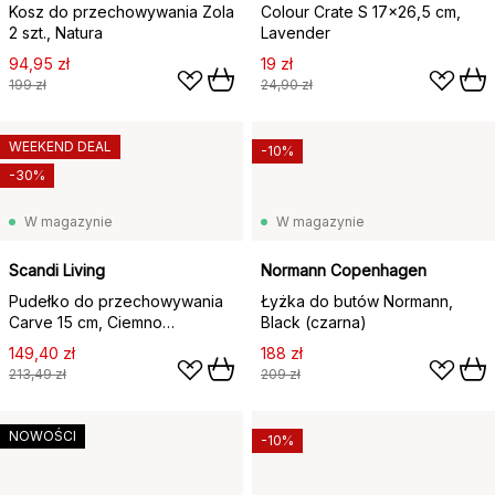
Kosz do przechowywania Zola
Colour Crate S 17x26,5 cm,
2 szt., Natura
Lavender
94,95 zł
19 zł
199 zł
24,90 zł
WEEKEND DEAL
-10%
-30%
W magazynie
W magazynie
Scandi Living
Normann Copenhagen
Pudełko do przechowywania
Łyżka do butów Normann,
Carve 15 cm, Ciemno
Black (czarna)
bejcowany dąb
149,40 zł
188 zł
213,49 zł
209 zł
NOWOŚCI
-10%