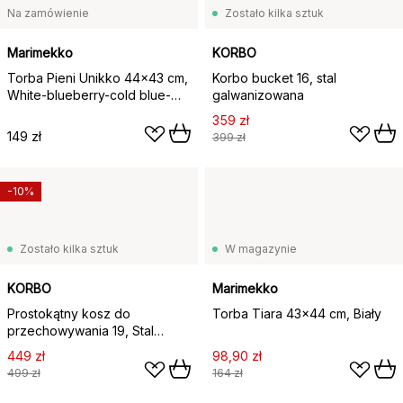
Na zamówienie
Zostało kilka sztuk
Marimekko
KORBO
Torba Pieni Unikko 44x43 cm,
Korbo bucket 16, stal
White-blueberry-cold blue-
galwanizowana
dark brown
359 zł
149 zł
399 zł
-10%
Zostało kilka sztuk
W magazynie
KORBO
Marimekko
Prostokątny kosz do
Torba Tiara 43x44 cm, Biały
przechowywania 19, Stal
galwanizowana
449 zł
98,90 zł
499 zł
164 zł