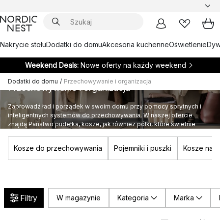
Nakrycie stołu
Dodatki do domu
Akcesoria kuchenne
Oświetlenie
Dywa
Weekend Deals:
Nowe oferty na każdy weekend
Dodatki do domu
/
Przechowywanie i organizacja
Przechowywanie i organizacja
Zaprowadź ład i porządek w swoim domu przy pomocy sprytnych i
inteligentnych systemów do przechowywania. W naszej ofercie
znajdą Państwo pudełka, kosze, jak również półki, które świetnie
sprawdzą się w każdym wnętrzu.
Kosze do przechowywania
Pojemniki i puszki
Kosze na ś
Filtry
W magazynie
Kategoria
Marka