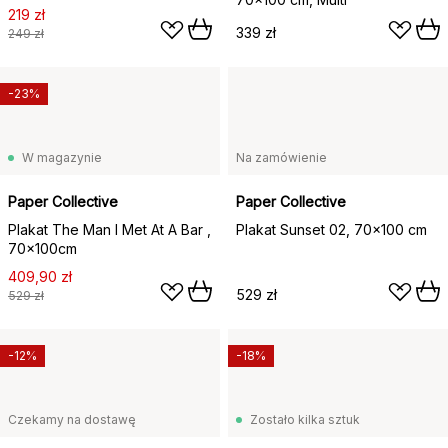
219 zł
339 zł
249 zł
-23%
W magazynie
Na zamówienie
Paper Collective
Paper Collective
Plakat The Man I Met At A Bar ,
Plakat Sunset 02, 70x100 cm
70x100cm
409,90 zł
529 zł
529 zł
-12%
-18%
Czekamy na dostawę
Zostało kilka sztuk