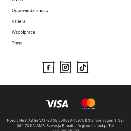
Odpowiedzialność
Kariera
Współpraca
Prasa
Nordic Nest AB (nr VAT-EU SE 556628-159701) Stämpelvägen 3, SE-
394 70 KALMAR, Szwecja E-mail: info@nordicnest.pl Tel.
+46108085387