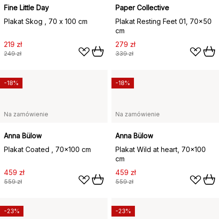
Fine Little Day
Paper Collective
Plakat Skog , 70 x 100 cm
Plakat Resting Feet 01, 70x50
cm
219 zł
279 zł
249 zł
339 zł
-18%
-18%
Na zamówienie
Na zamówienie
Anna Bülow
Anna Bülow
Plakat Coated , 70x100 cm
Plakat Wild at heart, 70x100
cm
459 zł
459 zł
559 zł
559 zł
-23%
-23%