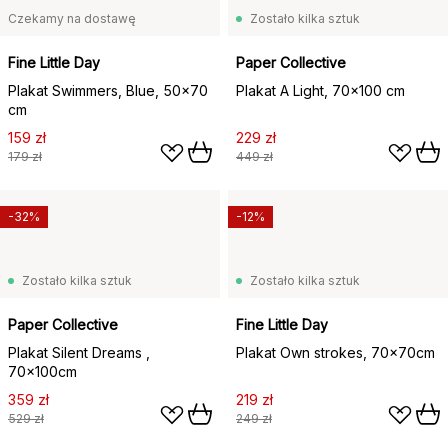
Czekamy na dostawę
Zostało kilka sztuk
Fine Little Day
Paper Collective
Plakat Swimmers, Blue, 50x70
Plakat A Light, 70x100 cm
cm
159 zł
229 zł
179 zł
449 zł
-32%
-12%
Zostało kilka sztuk
Zostało kilka sztuk
Paper Collective
Fine Little Day
Plakat Silent Dreams ,
Plakat Own strokes, 70x70cm
70x100cm
359 zł
219 zł
529 zł
249 zł