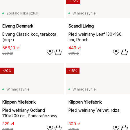
-35%
Zostało kilka sztuk
W magazynie
Elvang Denmark
Scandi Living
Elvang Classic koc, terakota
Pled wełniany Leaf 130x180
(brąz)
cm, Peach
566,10 zł
449 zł
629 zł
689 zł
-20%
-18%
W magazynie
W magazynie
Klippan Yllefabrik
Klippan Yllefabrik
Pled wełniany Gotland
Pled wełniany Velvet, rdza
130x200 cm, Pomarańczowy
329 zł
309 zł
409 zł
379 zł