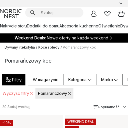
Nakrycie stołu
Dodatki do domu
Akcesoria kuchenne
Oświetlenie
Dywa
Weekend Deals:
Nowe oferty na każdy weekend
Dywany i tekstylia
/
Koce i pledy
/
Pomarańczowy koc
Pomarańczowy koc
Filtry
W magazynie
Kategoria
Marka
Wyczyść filtry
Pomarańczowy
20
Sortuj według
Popularność
WEEKEND DEAL
-10%