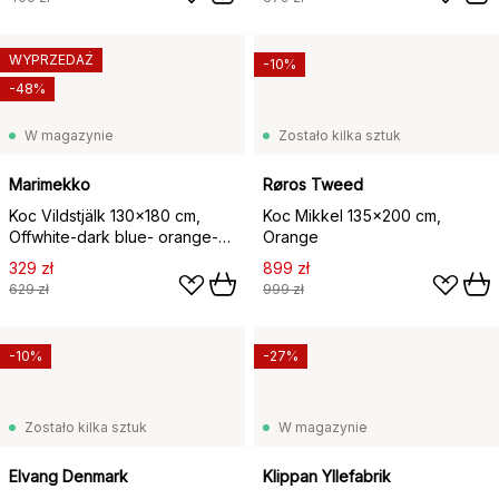
WYPRZEDAŻ
-10%
-48%
W magazynie
Zostało kilka sztuk
Marimekko
Røros Tweed
Koc Vildstjälk 130x180 cm,
Koc Mikkel 135x200 cm,
Offwhite-dark blue- orange-
Orange
red
329 zł
899 zł
629 zł
999 zł
-10%
-27%
Zostało kilka sztuk
W magazynie
Elvang Denmark
Klippan Yllefabrik