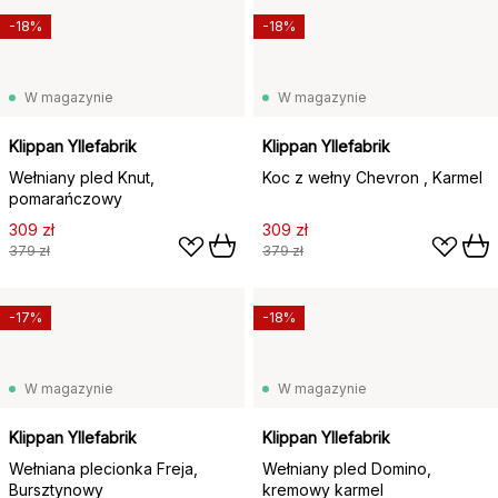
-18%
-18%
W magazynie
W magazynie
Klippan Yllefabrik
Klippan Yllefabrik
Wełniany pled Knut,
Koc z wełny Chevron , Karmel
pomarańczowy
309 zł
309 zł
379 zł
379 zł
-17%
-18%
W magazynie
W magazynie
Klippan Yllefabrik
Klippan Yllefabrik
Wełniana plecionka Freja,
Wełniany pled Domino,
Bursztynowy
kremowy karmel