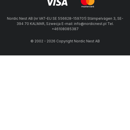
Nordic Nest AB (nr VAT-EU SE 556628-159701) Stämpelvägen 3, SE-
394 70 KALMAR, Szwecja E-mail: info@nordicnest.pl Tel.
+46108085387
© 2002 - 2026 Copyright Nordic Nest AB