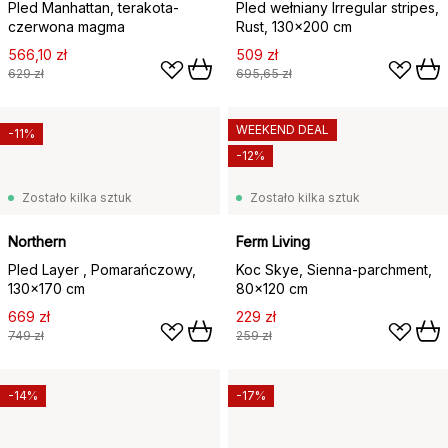
Pled Manhattan, terakota-
Pled wełniany Irregular stripes,
czerwona magma
Rust, 130x200 cm
566,10 zł
509 zł
629 zł
695,65 zł
WEEKEND DEAL
-11%
-12%
Zostało kilka sztuk
Zostało kilka sztuk
Northern
Ferm Living
Pled Layer , Pomarańczowy,
Koc Skye, Sienna-parchment,
130x170 cm
80x120 cm
669 zł
229 zł
749 zł
259 zł
-14%
-17%