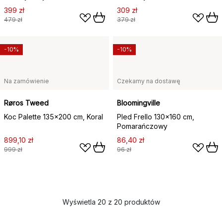
399 zł
309 zł
479 zł
379 zł
-10%
-10%
Na zamówienie
Czekamy na dostawę
Røros Tweed
Bloomingville
Koc Palette 135x200 cm, Koral
Pled Frello 130x160 cm,
Pomarańczowy
899,10 zł
86,40 zł
999 zł
96 zł
Wyświetla 20 z 20 produktów