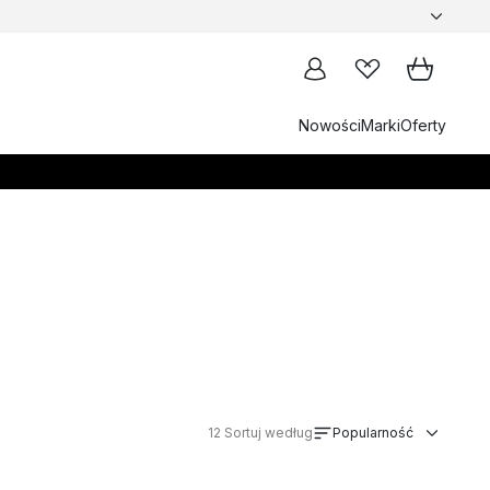
Nowości
Marki
Oferty
12
Sortuj według
Popularność