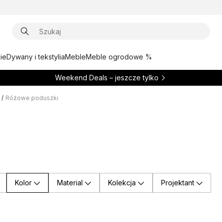
ie
Dywany i tekstylia
Meble
Meble ogrodowe %
Weekend Deals – jeszcze tylko
/
Różowe poduszki
Kolor
Material
Kolekcja
Projektant