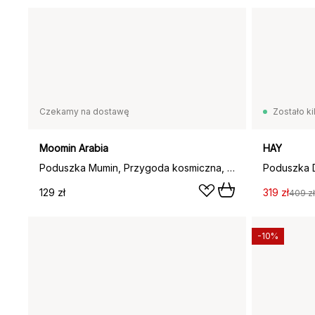
Czekamy na dostawę
Zostało ki
Moomin Arabia
HAY
Poduszka Mumin, Przygoda kosmiczna, 37x47 cm
129 zł
319 zł
409 zł
-10%