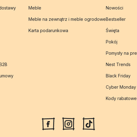
 dostawy
Meble
Nowości
Meble na zewnątrz i meble ogrodowe
Bestseller
Karta podarunkowa
Święta
Pokój
Pomysły na pre
 B2B
Nest Trends
 umowy
Black Friday
Cyber Monday
Kody rabatowe