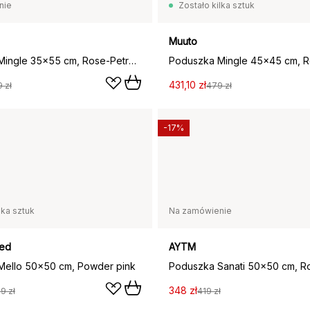
nie
Zostało kilka sztuk
Muuto
Poduszka Mingle 35x55 cm, Rose-Petroleum
431,10 zł
 zł
479 zł
-17%
lka sztuk
Na zamówienie
ed
AYTM
Mello 50x50 cm, Powder pink
Poduszka Sanati 50x50 cm, R
348 zł
9 zł
419 zł