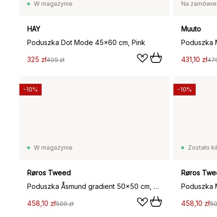
W magazynie
Na zamówie
HAY
Muuto
Poduszka Dot Mode 45x60 cm, Pink
325 zł
431,10 zł
409 zł
479
-10%
-10%
W magazynie
Zostało ki
Røros Tweed
Røros Twe
Poduszka Åsmund gradient 50x50 cm, Pink-green
Poduszka 
458,10 zł
458,10 zł
509 zł
50