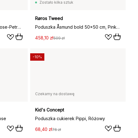
Zostało kilka sztuk
Røros Tweed
Poduszka Mingle 45x45 cm, Rose-Petroleum
Poduszka Åsmund bold 50x50 cm, Pink-green
458,10 zł
509 zł
-10%
Czekamy na dostawę
Kid's Concept
ose
Poduszka cukierek Pippi, Różowy
68,40 zł
76 zł