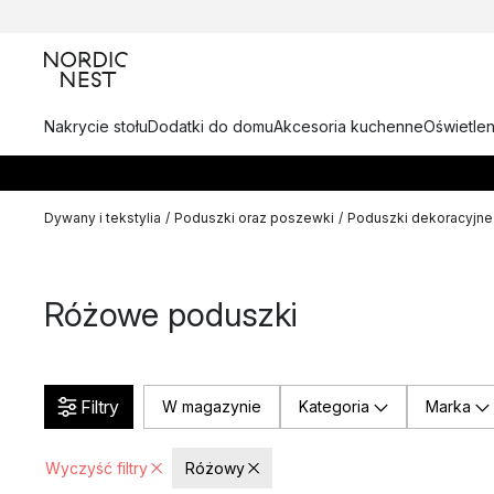
Nakrycie stołu
Dodatki do domu
Akcesoria kuchenne
Oświetlen
Dywany i tekstylia
/
Poduszki oraz poszewki
/
Poduszki dekoracyjne
Różowe poduszki
Filtry
W magazynie
Kategoria
Marka
Wyczyść filtry
Różowy