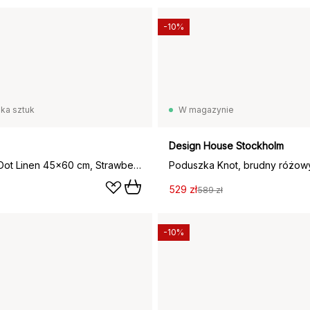
-10%
lka sztuk
W magazynie
Design House Stockholm
Poduszka Dot Linen 45x60 cm, Strawberry milkshake
Poduszka Knot, brudny różow
529 zł
589 zł
-10%