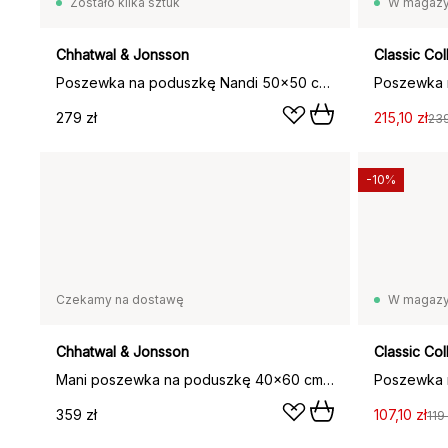
Zostało kilka sztuk
W magazy
Chhatwal & Jonsson
Classic Col
Poszewka na poduszkę Nandi 50x50 cm, Rose
279 zł
215,10 zł
239
-10%
Czekamy na dostawę
W magazy
Chhatwal & Jonsson
Classic Col
Mani poszewka na poduszkę 40x60 cm, Rose
359 zł
107,10 zł
119 