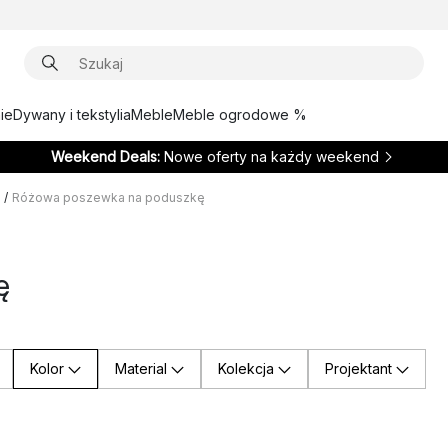
ie
Dywany i tekstylia
Meble
Meble ogrodowe %
Weekend Deals:
Nowe oferty na każdy weekend
/
Różowa poszewka na poduszkę
ę
Kolor
Material
Kolekcja
Projektant