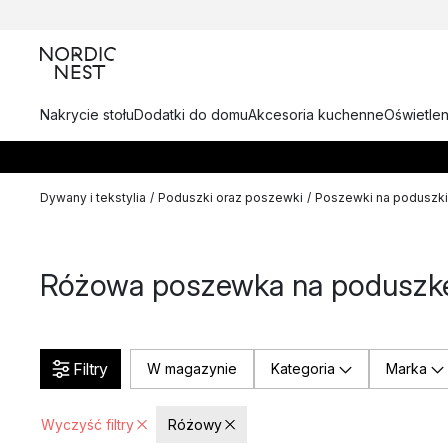
Nakrycie stołu
Dodatki do domu
Akcesoria kuchenne
Oświetlen
Dywany i tekstylia
/
Poduszki oraz poszewki
/
Poszewki na poduszki
Różowa poszewka na poduszk
Filtry
W magazynie
Kategoria
Marka
Wyczyść filtry
Różowy