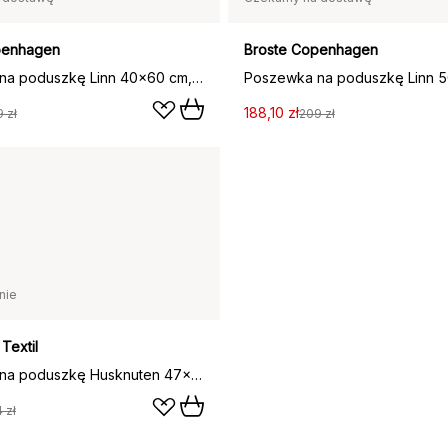
penhagen
Broste Copenhagen
Poszewka na poduszkę Linn 40x60 cm, Mauve pink
188,10 zł
 zł
209 zł
nie
Textil
Poszewka na poduszkę Husknuten 47x47 cm, Różowy
4 zł