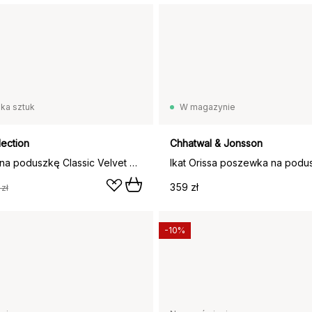
lka sztuk
W magazynie
lection
Chhatwal & Jonsson
Poszewka na poduszkę Classic Velvet 50x50 cm, Coral
359 zł
 zł
-10%