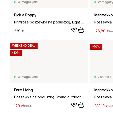
W magazynie
W magazy
Pick a Poppy
Marimekko
Primrose poszewka na poduszkę, Light Pink, 30x40 cm
229 zł
126,80 zł
15
WEEKEND DEAL
-10%
-10%
W magazynie
Zostało ki
Ferm Living
Marimekko
Poszewka na poduszkę Strand outdoor 50x50 cm, Burnt ochre-parchme
179 zł
233,10 zł
199 zł
259