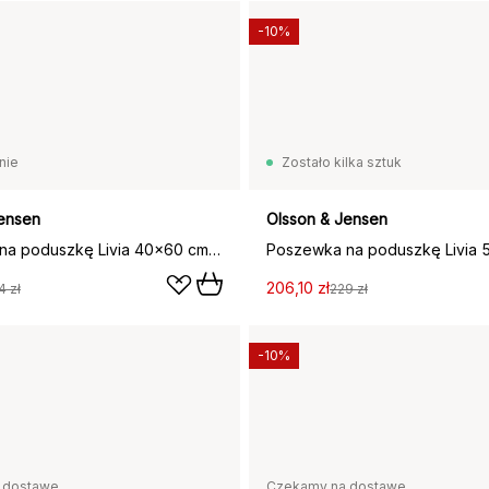
-10%
nie
Zostało kilka sztuk
ensen
Olsson & Jensen
Poszewka na poduszkę Livia 40x60 cm, Stary róż
206,10 zł
4 zł
229 zł
-10%
 dostawę
Czekamy na dostawę