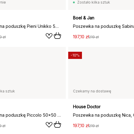
nie
Zostało kilka sztuk
Boel & Jan
Poszewka na poduszkę Pieni Unikko 50x50cm, Cotton-peach (brzoskwinia)
197,10 zł
9 zł
219 zł
-10%
lka sztuk
Czekamy na dostawę
House Doctor
Poszewka na poduszkę Piccolo 50x50 cm, Pink-blue
197,10 zł
 zł
219 zł