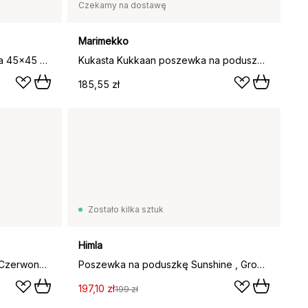
Czekamy na dostawę
Marimekko
Poszewka na poduszkę Sabina 45x45 cm, Morelowy
Kukasta Kukkaan poszewka na poduszkę, Pink-off white-plum-terracotta, 50x50 cm
185,55 zł
Zostało kilka sztuk
Himla
Poszewka na poduszkę Nica, Czerwono-różowa, 30×50 cm
Poszewka na poduszkę Sunshine , Grounded, 50x50 cm
197,10 zł
199 zł