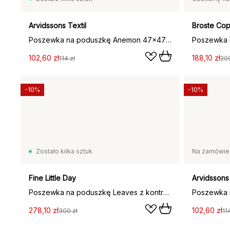
Arvidssons Textil
Broste Co
Poszewka na poduszkę Anemon 47x47 cm, Różowa
102,60 zł
188,10 zł
114 zł
209
-10%
-10%
Zostało kilka sztuk
Na zamówie
Fine Little Day
Arvidssons 
Poszewka na poduszkę Leaves z kontrastem 48x48 cm, Green-pink
278,10 zł
102,60 zł
309 zł
11