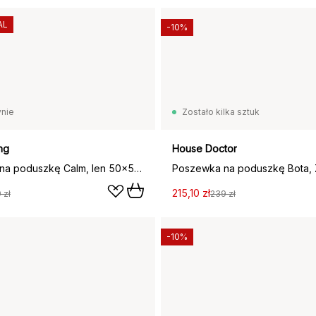
AL
-10%
nie
Zostało kilka sztuk
ng
House Doctor
Poszewka na poduszkę Calm, len 50x50 cm, Dusty Rose
215,10 zł
 zł
239 zł
-10%