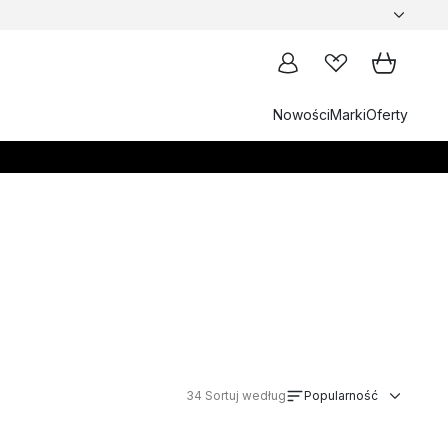
Nowości
Marki
Oferty
34
Sortuj według
Popularność