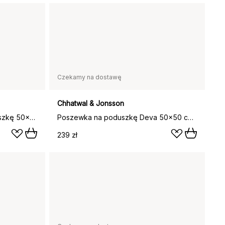
Czekamy na dostawę
Chhatwal & Jonsson
Ikat Orissa poszewka na poduszkę 50x50 cm, Rose-spicy yellow
Poszewka na poduszkę Deva 50x50 cm, Rose
239 zł