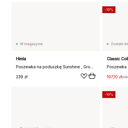
-10%
W magazynie
Zostało ki
Himla
Classic Col
Poszewka na poduszkę Sunshine , Grounded, 60x60 cm
239 zł
197,10 zł
219
-10%