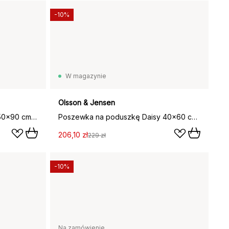
-10%
W magazynie
Olsson & Jensen
Poszewka na poduszkę Livia 50x90 cm, Stary róż
Poszewka na poduszkę Daisy 40x60 cm, Stary róż
206,10 zł
229 zł
-10%
Na zamówienie