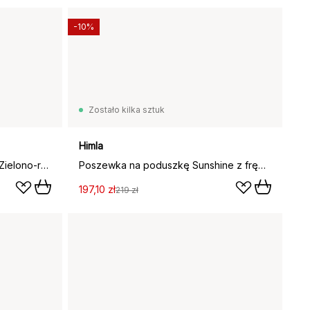
-10%
Zostało kilka sztuk
Himla
Poszewka na poduszkę Bota, Zielono-różowa, 50x50 cm
Poszewka na poduszkę Sunshine z frędzlami 30x60 cm, Grounded
197,10 zł
219 zł