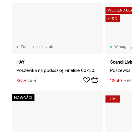
WEEKEND DE
-40%
Zostało kilka sztuk
W magazy
HAY
Scandi Livi
Poszewka na poduszkę Fineline 60x50 cm, Soft pink
86 zł
113,40 zł
124 zł
189
NOWOŚCI
-20%