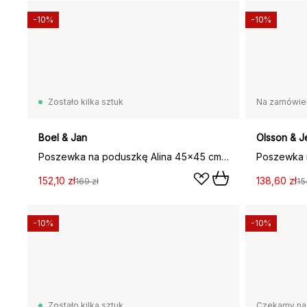
-10%
-10%
Zostało kilka sztuk
Na zamówie
Boel & Jan
Olsson & J
Poszewka na poduszkę Alina 45x45 cm, Różowo-biała
152,10 zł
138,60 zł
169 zł
15
-10%
-10%
Zostało kilka sztuk
Czekamy na