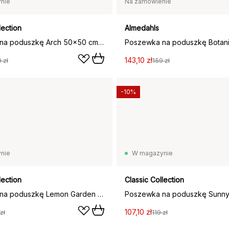
nie
Na zamówienie
lection
Almedahls
Poszewka na poduszkę Arch 50x50 cm, Dusty coral
143,10 zł
 zł
159 zł
-10%
nie
W magazynie
lection
Classic Collection
Poszewka na poduszkę Lemon Garden 50x50 cm, Zielona
107,10 zł
zł
119 zł