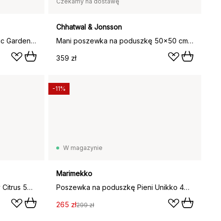
Czekamy na dostawę
Chhatwal & Jonsson
Poszewka na poduszkę Botanic Garden 50x50 cm, Różowy brąz
Mani poszewka na poduszkę 50x50 cm, Rose
359 zł
-11%
W magazynie
Marimekko
Poszewka na poduszkę Sunny Citrus 50x50 cm, Zielona
Poszewka na poduszkę Pieni Unikko 47x47 cm, Pink
265 zł
299 zł