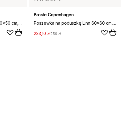
Broste Copenhagen
Poszewka na poduszkę Linn 50x50 cm, Mauve pink
Poszewka na poduszkę Linn 60x60 cm, Mauve pink
233,10 zł
259 zł