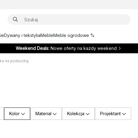
ie
Dywany i tekstylia
Meble
Meble ogrodowe %
Weekend Deals:
Nowe oferty na każdy weekend
ka na poduszkę
Kolor
Material
Kolekcja
Projektant