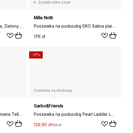
Zostało kilka sztuk
Mille Notti
Poszewka na poduszkę Nuvola, Zielony, 50x60 cm
Poszewka na poduszkę EKO Satina plain, Biały, 50x60 cm
176 zł
-17%
Czekamy na dostawę
Garbo&Friends
Poszewka na poduszkę bawełniana Tell Me More, White, 50x90 cm
Poszewka na poduszkę Pearl Ladder Lace, 50x90 cm
129,90 zł
156 zł