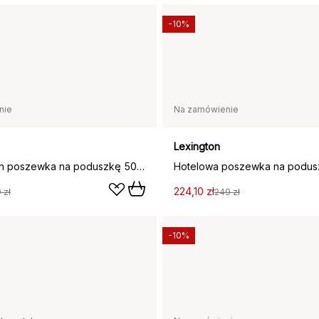
-10%
nie
Na zamówienie
Lexington
Icons Poplin poszewka na poduszkę 50x60 cm, Biały
224,10 zł
 zł
249 zł
-10%