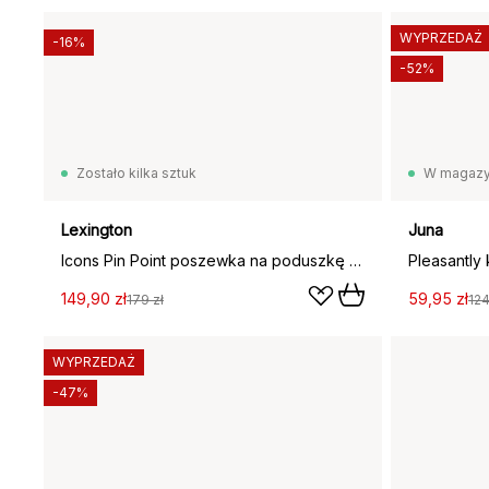
WYPRZEDAŻ
-16%
-52%
Zostało kilka sztuk
W magazy
Lexington
Juna
Icons Pin Point poszewka na poduszkę 50x60 cm, Biały
149,90 zł
59,95 zł
179 zł
124
WYPRZEDAŻ
-47%