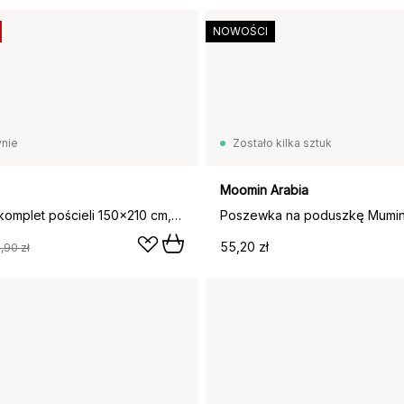
NOWOŚCI
nie
Zostało kilka sztuk
Moomin Arabia
Pleasantly komplet pościeli 150x210 cm, Zielono-biały
55,20 zł
,90 zł