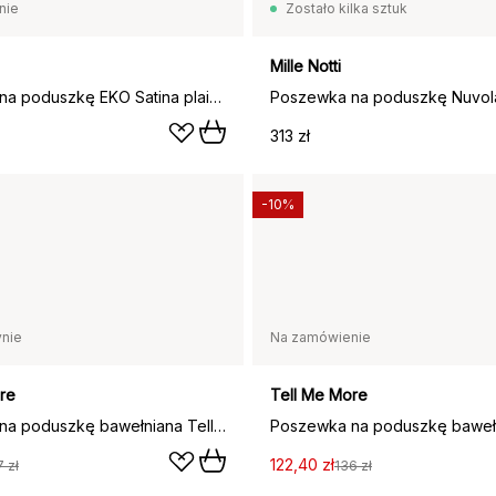
nie
Zostało kilka sztuk
Mille Notti
Poszewka na poduszkę EKO Satina plain, Biały, 50x90 cm
313 zł
-10%
nie
Na zamówienie
re
Tell Me More
Poszewka na poduszkę bawełniana Tell Me More, White, 50x60 cm
122,40 zł
7 zł
136 zł