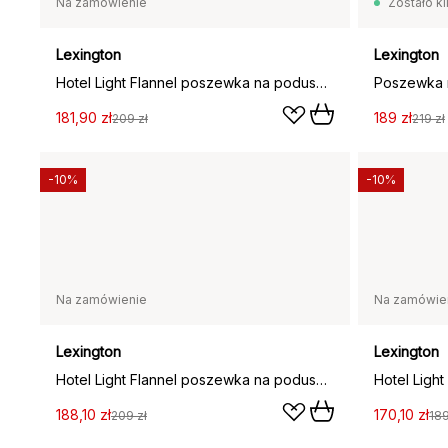
Na zamówienie
Zostało ki
Lexington
Lexington
Hotel Light Flannel poszewka na poduszkę 65x65 cm, Biały-jasny beż
181,90 zł
189 zł
209 zł
219 zł
-10%
-10%
Na zamówienie
Na zamówie
Lexington
Lexington
Hotel Light Flannel poszewka na poduszkę 50x90 cm, Biały-jasny beż
188,10 zł
170,10 zł
209 zł
189