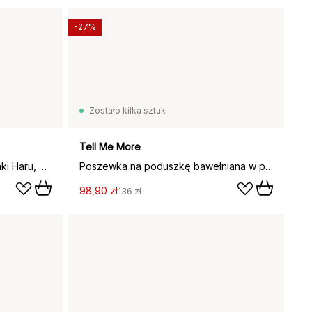
-27%
Zostało kilka sztuk
Tell Me More
Poszewka na poduszkę Muminki Haru, Niebieski, 50x60 cm
Poszewka na poduszkę bawełniana w paski Tell Me More, Olive, 50x60 cm
98,90 zł
136 zł