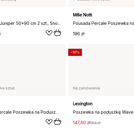
Mille Notti
Poszewka Juniper 50x90 cm 2 szt., Snow White
196 zł
ł
-10%
lka sztuk
Na zamówienie
Lexington
Pousada Percale Poszewka na Poduszkę ECO, biały, 50x90cm
147,60 zł
164 zł