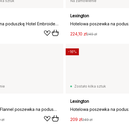
lka sztuk
Na zamówienie
Lexington
Poszewka na poduszkę Hotel Embroidery 50x60 cm, Biały-jasny beż
224,10 zł
249 zł
-16%
nie
Zostało kilka sztuk
Lexington
Hotel Light Flannel poszewka na poduszkę 50x60 cm, Biały-jasny beż
209 zł
 zł
249 zł