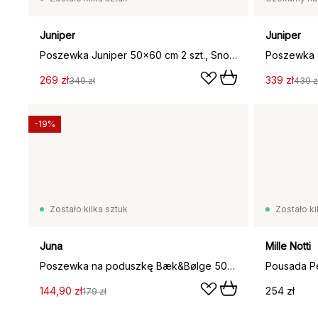
Juniper
Juniper
Poszewka Juniper 50x60 cm 2 szt., Snow White
269 zł
339 zł
349 zł
439 z
-19%
Zostało kilka sztuk
Zostało ki
Juna
Mille Notti
Poszewka na poduszkę Bæk&Bølge 50x60 cm, Granatowo-biały
144,90 zł
254 zł
179 zł