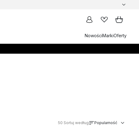
Nowości
Marki
Oferty
50
Sortuj według
Popularność