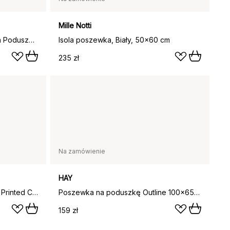
Mille Notti
Pousada Percale Poszewka na Poduszkę ECO, Biały, 50x60 cm
Isola poszewka, Biały, 50x60 cm
235 zł
Na zamówienie
HAY
Poszewka na poduszkę Wave Printed Cotton Sateen 50x60 cm, White-Blue
Poszewka na poduszkę Outline 100x65 cm, Ivory
159 zł