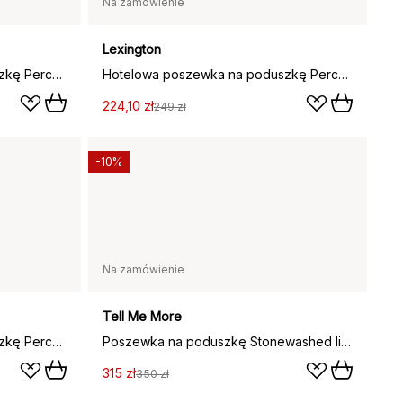
Na zamówienie
Lexington
Hotelowa poszewka na poduszkę Percale 65x65 cm, Biały
Hotelowa poszewka na poduszkę Percale 50x90 cm, Biały
224,10 zł
249 zł
-10%
Na zamówienie
Tell Me More
Hotelowa poszewka na poduszkę Percale 50x90 cm, Biały-jasny beż
Poszewka na poduszkę Stonewashed linen 50x60 cm, 2-pak, Grey-white
315 zł
350 zł