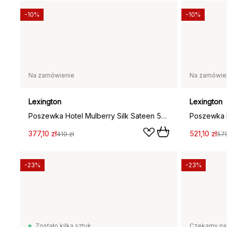
-10%
-10%
Na zamówienie
Na zamówie
Lexington
Lexington
Poszewka Hotel Mulberry Silk Sateen 50x60 cm, White
377,10 zł
521,10 zł
419 zł
579
-23%
-23%
Zostało kilka sztuk
Czekamy na