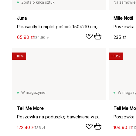
Zostało kilka sztuk
Na zamówie
Juna
Mille Notti
Pleasantly komplet pościeli 150x210 cm, Ochrowo-biały
65,90 zł
235 zł
124,90 zł
-10%
-10%
W magazynie
W magazy
Tell Me More
Tell Me Mo
Poszewka na poduszkę bawełniana w paski Tell Me More, Taupe, 50x60 cm
122,40 zł
104,90 zł
136 zł
11