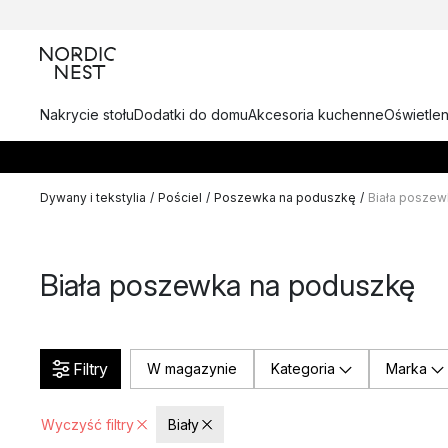
Nakrycie stołu
Dodatki do domu
Akcesoria kuchenne
Oświetlen
Dywany i tekstylia
/
Pościel
/
Poszewka na poduszkę
/
Biała poszew
Biała poszewka na poduszkę
Filtry
W magazynie
Kategoria
Marka
Wyczyść filtry
Biały