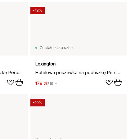
-18%
Zostało kilka sztuk
Lexington
Hotelowa poszewka na poduszkę Percale 65x65 cm, Biały-jasny beż
Hotelowa poszewka na poduszkę Percale 50x60 cm, Biały-jasny beż
179 zł
219 zł
-10%