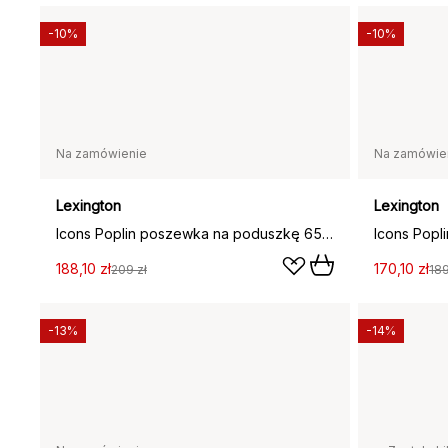
-10%
-10%
Na zamówienie
Na zamówie
Lexington
Lexington
Icons Poplin poszewka na poduszkę 65x65 cm, Biały
188,10 zł
170,10 zł
209 zł
189
-13%
-14%