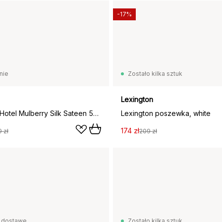
-17%
nie
Zostało kilka sztuk
Lexington
Poszewka Hotel Mulberry Silk Sateen 50x90 cm, White
Lexington poszewka, white
174 zł
 zł
209 zł
 dostawę
Zostało kilka sztuk