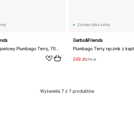
nie
Zostało kilka sztuk
ends
Garbo&Friends
Ręcznik kąpielowy Plumbago Terry, 70x140 cm
249 zł
279 zł
Wyświetla 7 z 7 produktów