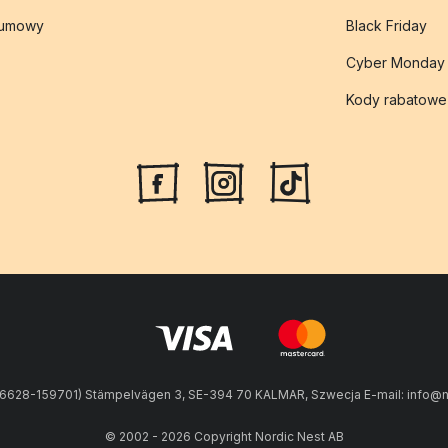
 umowy
Black Friday
Cyber Monday
Kody rabatowe
56628-159701) Stämpelvägen 3, SE-394 70 KALMAR, Szwecja E-mail: info@n
© 2002 - 2026 Copyright Nordic Nest AB