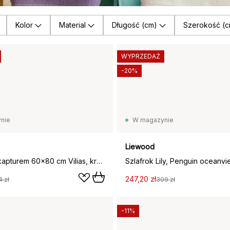
Kolor
Material
Długość (cm)
Szerokość (c
WYPRZEDAŻ
-20%
nie
W magazynie
Liewood
Ręcznik z kapturem 60x80 cm Vilias, królik, Pale tuscany
247,20 zł
4 zł
309 zł
-11%