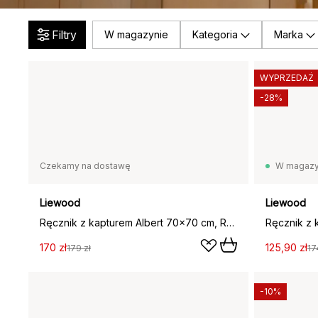
Filtry
W magazynie
Kategoria
Marka
WYPRZEDAŻ
-28%
Czekamy na dostawę
W magazy
Liewood
Liewood
Ręcznik z kapturem Albert 70x70 cm, Rabbit rose
170 zł
125,90 zł
179 zł
17
-10%