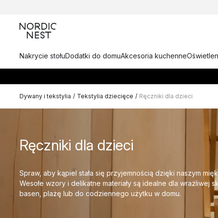
Nakrycie stołu
Dodatki do domu
Akcesoria kuchenne
Oświetlen
Dywany i tekstylia
/
Tekstylia dziecięce
/
Ręczniki dla dzieci
Ręczniki dla dzieci
Spraw, aby kąpiel stała się przyjemnością dzięki naszym mięk
Wesołe wzory i delikatne materiały są idealne dla wrażliwej s
basen, plażę lub do codziennego użytku w domu.