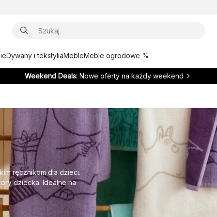
ie
Dywany i tekstylia
Meble
Meble ogrodowe %
Weekend Deals:
Nowe oferty na każdy weekend
kim ręcznikom dla dzieci.
kóry dziecka. Idealne na