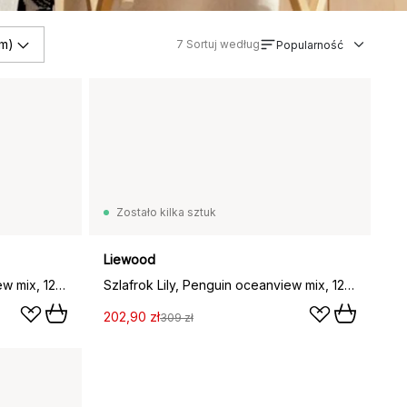
m)
7
Sortuj według
Popularność
Zostało kilka sztuk
Liewood
Szlafrok Lily, Penguin oceanview mix, 122/128, 1-2 lata
Szlafrok Lily, Penguin oceanview mix, 122/128, 3-4 lat
202,90 zł
309 zł