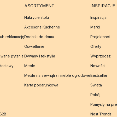
ASORTYMENT
INSPIRACJE
Nakrycie stołu
Inspiracja
Akcesoria Kuchenne
Marki
lub reklamację
Dodatki do domu
Projektanci
Oświetlenie
Oferty
awane pytania
Dywany i tekstylia
Wyprzedaż
 dostawy
Meble
Nowości
Meble na zewnątrz i meble ogrodowe
Bestseller
Karta podarunkowa
Święta
Pokój
Pomysły na pre
 B2B
Nest Trends