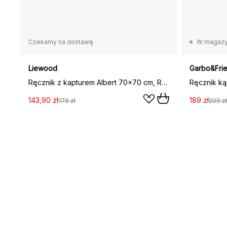
Czekamy na dostawę
W magazy
Liewood
Garbo&Fri
Ręcznik z kapturem Albert 70x70 cm, Rabbit dumbo grey
143,90 zł
189 zł
179 zł
209 zł