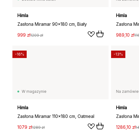
Himla
Himla
Zasłona Miramar 90x180 cm, Biały
Zasłona Mi
999 zł
989,10 zł
1209 zł
11
-16%
-13%
W magazynie
Na zamówie
Himla
Himla
Zasłona Miramar 110x180 cm, Oatmeal
Zasłona Mi
1079 zł
1286,10 zł
1289 zł
1