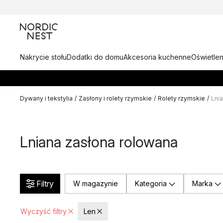
Nakrycie stołu
Dodatki do domu
Akcesoria kuchenne
Oświetlen
Dywany i tekstylia
/
Zasłony i rolety rzymskie
/
Rolety rzymskie
/
Lni
Lniana zasłona rolowana
Filtry
W magazynie
Kategoria
Marka
Wyczyść filtry
Len