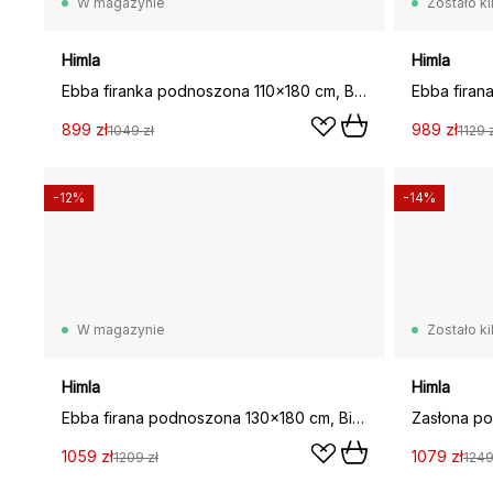
W magazynie
Zostało ki
Himla
Himla
Ebba firanka podnoszona 110x180 cm, Biały
899 zł
989 zł
1049 zł
1129 
-12%
-14%
W magazynie
Zostało ki
Himla
Himla
Ebba firana podnoszona 130x180 cm, Biały
1059 zł
1079 zł
1209 zł
1249