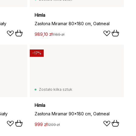
Himla
iały
Zasłona Miramar 80x180 cm, Oatmeal
989,10 zł
1169 zł
-17%
Zostało kilka sztuk
Himla
iały
Zasłona Miramar 90x180 cm, Oatmeal
999 zł
1209 zł