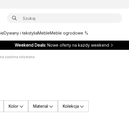
ie
Dywany i tekstylia
Meble
Meble ogrodowe %
Weekend Deals:
Nowe oferty na każdy weekend
ana zasłona rolowana
Kolor
Material
Kolekcja