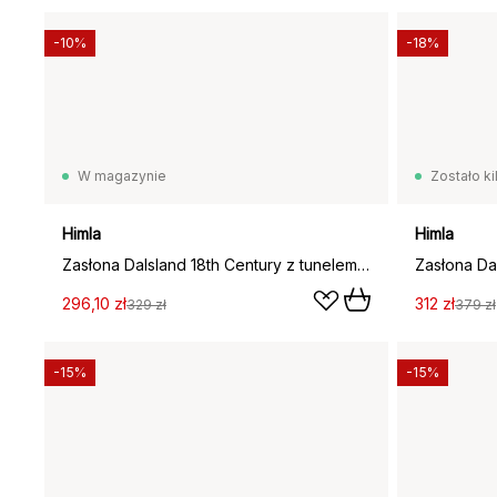
-10%
-18%
W magazynie
Zostało ki
Himla
Himla
Zasłona Dalsland 18th Century z tunelem, 90x120 cm
296,10 zł
312 zł
329 zł
379 zł
-15%
-15%