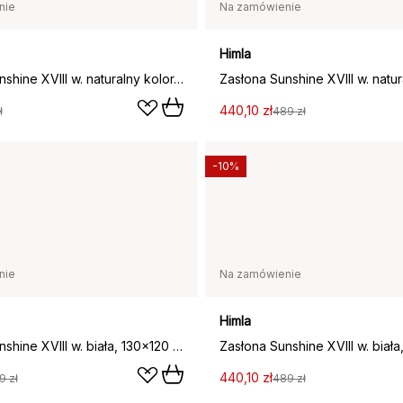
nie
Na zamówienie
Himla
Zasłona Sunshine XVIII w. naturalny kolor, 90x120 cm
440,10 zł
ł
489 zł
-10%
nie
Na zamówienie
Himla
Zasłona Sunshine XVIII w. biała, 130x120 cm
440,10 zł
9 zł
489 zł