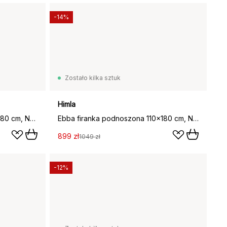
-14%
Zostało kilka sztuk
Himla
Ebba firana podnoszona 100x180 cm, Naturalne
Ebba firanka podnoszona 110x180 cm, Naturalne
899 zł
1049 zł
-12%