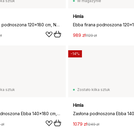
lka sztuk
W magazynie
Himla
Ebba firana podnoszona 120x180 cm, Naturalne
989 zł
zł
1129 zł
-14%
lka sztuk
Zostało kilka sztuk
Himla
Zasłona podnoszona Ebba 140x180 cm, Naturalne
1079 zł
 zł
1249 zł