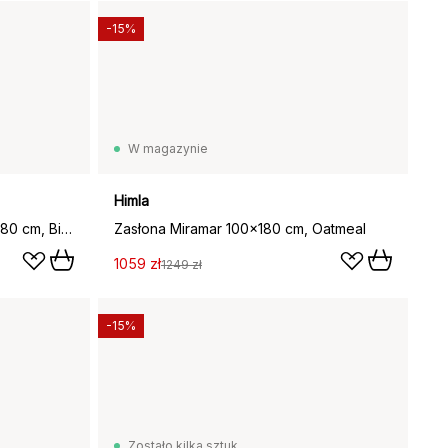
-15%
W magazynie
Himla
Ebba firana podnoszona 160x180 cm, Biały
Zasłona Miramar 100x180 cm, Oatmeal
1059 zł
1249 zł
-15%
Zostało kilka sztuk