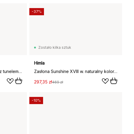
-37%
Zostało kilka sztuk
Himla
Zasłona Dalsland 18th Century z tunelem, 110x120 cm
Zasłona Sunshine XVIII w. naturalny kolor, 130x120 cm
297,35 zł
469 zł
-10%