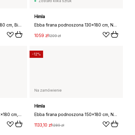
Zostało kilka sztuk
Himla
Ebba firana podnoszona 120x180 cm, Biały
Ebba firana podnoszona 130x180 cm, Naturalne
1059 zł
1209 zł
-12%
Na zamówienie
Himla
Zasłona podnoszona Ebba 140x180 cm, Biały
Ebba firana podnoszona 150x180 cm, Naturalne
1133,10 zł
1289 zł