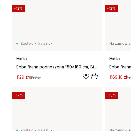
-12%
-12%
Zostało kilka sztuk
Na zamówie
Himla
Himla
Ebba firana podnoszona 150x180 cm, Biały
1129 zł
1169,10 zł
1289 zł
13
-17%
-15%
Zostało kilka sztuk
Na zamówie