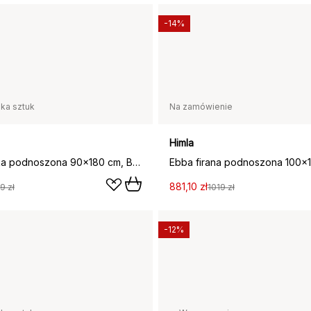
-14%
lka sztuk
Na zamówienie
Himla
Ebba firanka podnoszona 90x180 cm, Biały
881,10 zł
9 zł
1019 zł
-12%