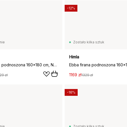
-12%
nie
Zostało kilka sztuk
Himla
Ebba firana podnoszona 160x180 cm, Naturalne
1169 zł
29 zł
1329 zł
-16%
nie
Zostało kilka sztuk