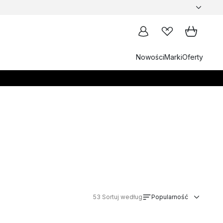
Nowości
Marki
Oferty
53
Sortuj według
Popularność