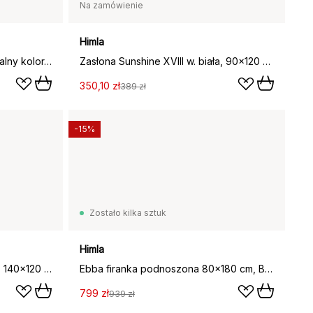
Na zamówienie
Himla
Zasłona Sunshine XVIII w. naturalny kolor, 140x120 cm
Zasłona Sunshine XVIII w. biała, 90x120 cm
350,10 zł
389 zł
-15%
Zostało kilka sztuk
Himla
Zasłona Sunshine XVIII w. biała, 140x120 cm
Ebba firanka podnoszona 80x180 cm, Biały
799 zł
939 zł