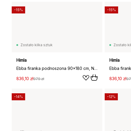
-15%
-15%
Zostało kilka sztuk
Zostało ki
Himla
Himla
Ebba firanka podnoszona 90x180 cm, Naturalne
836,10 zł
836,10 zł
979 zł
97
-14%
-12%