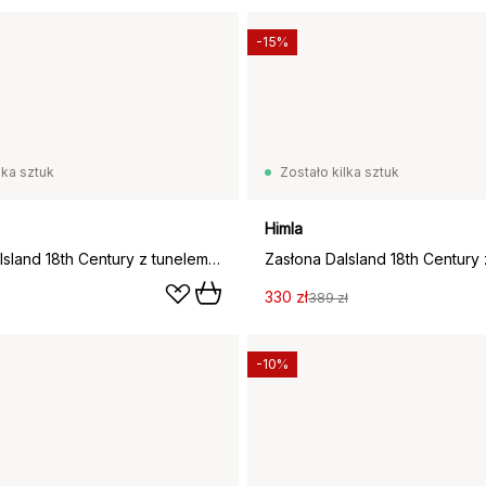
-15%
lka sztuk
Zostało kilka sztuk
Himla
Zasłona Dalsland 18th Century z tunelem, 100x120 cm
330 zł
389 zł
-10%