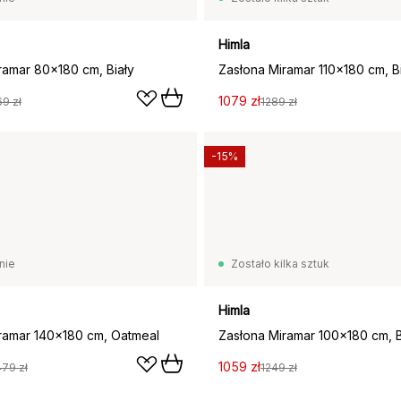
Himla
ramar 80x180 cm, Biały
Zasłona Miramar 110x180 cm, B
1079 zł
69 zł
1289 zł
-15%
nie
Zostało kilka sztuk
Himla
ramar 140x180 cm, Oatmeal
Zasłona Miramar 100x180 cm, B
1059 zł
479 zł
1249 zł