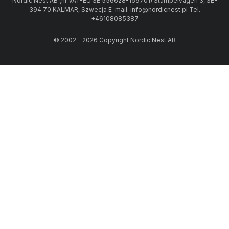
Nordic Nest AB (nr VAT-EU SE 556628-159701) Stämpelvägen 3, SE-
394 70 KALMAR, Szwecja E-mail: info@nordicnest.pl Tel.
+46108085387
© 2002 - 2026 Copyright Nordic Nest AB