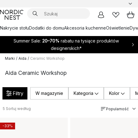
Nakrycie stołu
Dodatki do domu
Akcesoria kuchenne
Oświetlenie
Dywa
Summer Sale:
20–70%
rabatu na tysiące produktów
designerskich*
Marki
/
Aida
/
Ceramic Workshop
Aida Ceramic Workshop
Filtry
W magazynie
Kategoria
Kolor
M
5
Sortuj według
Popularność
-33%