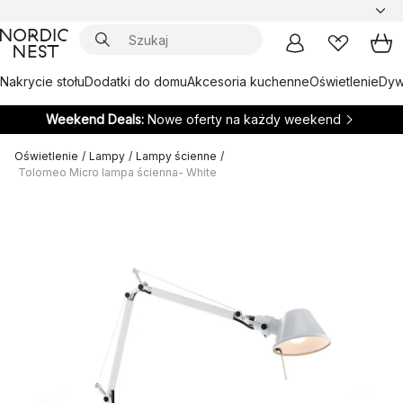
Nakrycie stołu
Dodatki do domu
Akcesoria kuchenne
Oświetlenie
Dywa
Weekend Deals:
Nowe oferty na każdy weekend
Oświetlenie
/
Lampy
/
Lampy ścienne
/
Tolomeo Micro lampa ścienna- White