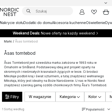
Nakrycie stołu
Dodatki do domu
Akcesoria kuchenne
Oświetlenie
Dywa
Weekend Deals:
Nowe oferty na każdy weekend
Marki
/
Åsas tomtebod
Åsas tomtebod
Åsas Tomtebord jest szwedzka marka założona w 1993 roku w
Örnaholm w Småland. Podstawową ideą jest projekt oparty na
skromnych i nieśmiałych krasnalach żyjących w lesie. Ci brodaci
Mikołaje podbili kraj i świat szturmem, a tutaj znajdziesz wełnianego
Mikołaja, który jest idealny na Boże Narodzenie. U nas w Nordic Nest
znajdziesz szeroką gamę ozdób choinkowych firmy Åsa's Tomtebod.
Filtry
W magazynie
Kategoria
Kolor
M
1
Sortuj według
Popularność