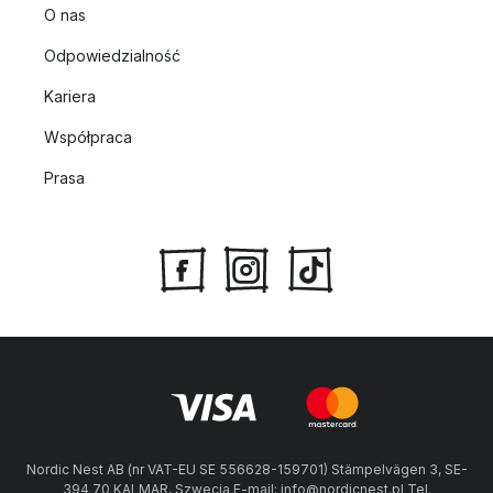
O nas
Odpowiedzialność
Kariera
Współpraca
Prasa
Nordic Nest AB (nr VAT-EU SE 556628-159701) Stämpelvägen 3, SE-
394 70 KALMAR, Szwecja E-mail: info@nordicnest.pl Tel.