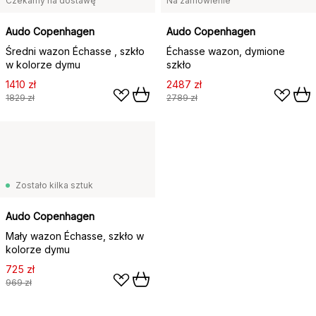
Czekamy na dostawę
Na zamówienie
Audo Copenhagen
Audo Copenhagen
Średni wazon Échasse , szkło
Échasse wazon, dymione
w kolorze dymu
szkło
1410 zł
2487 zł
1829 zł
2789 zł
Zostało kilka sztuk
Audo Copenhagen
Mały wazon Échasse, szkło w
kolorze dymu
725 zł
969 zł