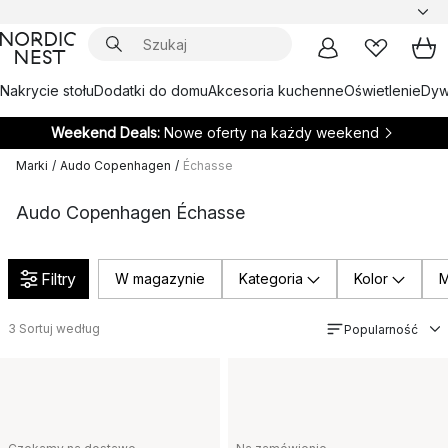
Nakrycie stołu
Dodatki do domu
Akcesoria kuchenne
Oświetlenie
Dywa
Weekend Deals:
Nowe oferty na każdy weekend
Marki
/
Audo Copenhagen
/
Échasse
Audo Copenhagen Échasse
Filtry
W magazynie
Kategoria
Kolor
M
3
Sortuj według
Popularność