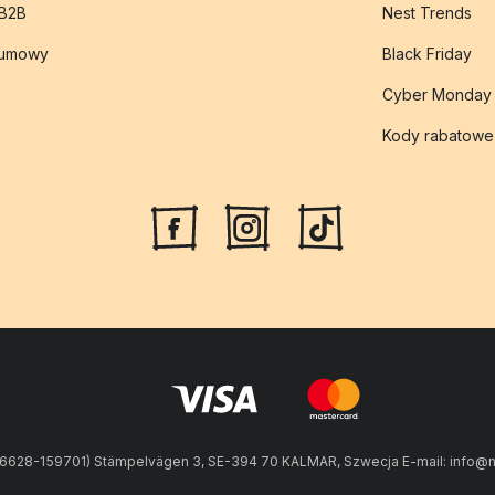
 B2B
Nest Trends
 umowy
Black Friday
Cyber Monday
Kody rabatowe
56628-159701) Stämpelvägen 3, SE-394 70 KALMAR, Szwecja E-mail: info@n