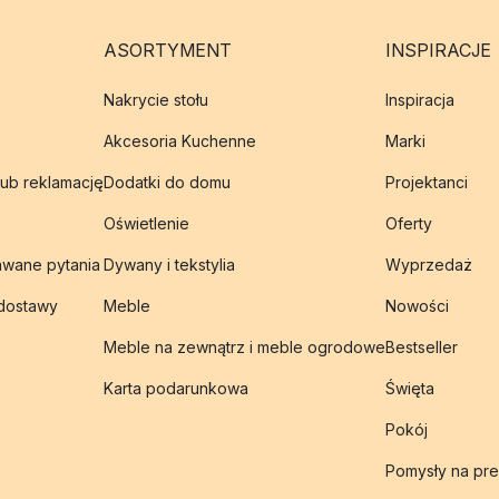
ASORTYMENT
INSPIRACJE
Nakrycie stołu
Inspiracja
Akcesoria Kuchenne
Marki
lub reklamację
Dodatki do domu
Projektanci
Oświetlenie
Oferty
awane pytania
Dywany i tekstylia
Wyprzedaż
 dostawy
Meble
Nowości
Meble na zewnątrz i meble ogrodowe
Bestseller
Karta podarunkowa
Święta
Pokój
Pomysły na pre