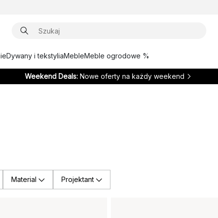
ie
Dywany i tekstylia
Meble
Meble ogrodowe %
Weekend Deals:
Nowe oferty na każdy weekend
Material
Projektant