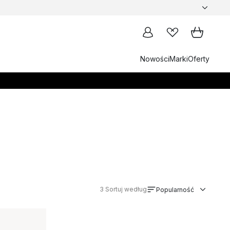
Nowości
Marki
Oferty
3
Sortuj według
Popularność