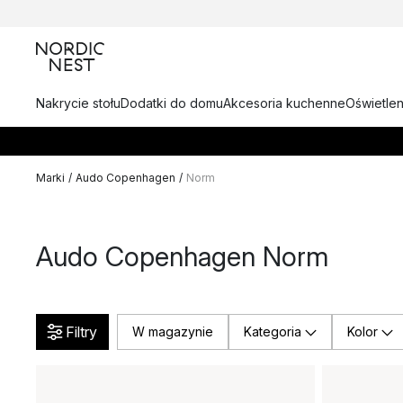
Nakrycie stołu
Dodatki do domu
Akcesoria kuchenne
Oświetlen
Marki
/
Audo Copenhagen
/
Norm
Audo Copenhagen Norm
Filtry
W magazynie
Kategoria
Kolor