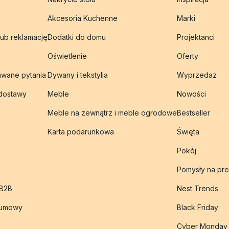
Akcesoria Kuchenne
Marki
lub reklamację
Dodatki do domu
Projektanci
Oświetlenie
Oferty
awane pytania
Dywany i tekstylia
Wyprzedaż
 dostawy
Meble
Nowości
Meble na zewnątrz i meble ogrodowe
Bestseller
Karta podarunkowa
Święta
Pokój
Pomysły na pre
 B2B
Nest Trends
 umowy
Black Friday
Cyber Monday