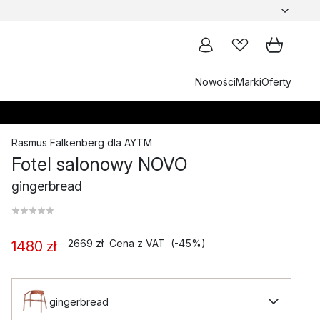
Nowości
Marki
Oferty
Rasmus Falkenberg
dla
AYTM
Fotel salonowy NOVO
gingerbread
2669 zł
Cena z VAT
(-45%)
1480 zł
gingerbread