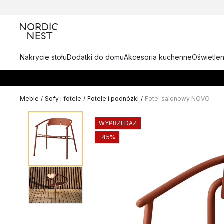
Nakrycie stołu
Dodatki do domu
Akcesoria kuchenne
Oświetlen
Meble
/
Sofy i fotele
/
Fotele i podnóżki
/
Fotel salonowy NOVO
WYPRZEDAŻ
-45%