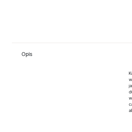
Opis
K
w
j
d
w
c
a