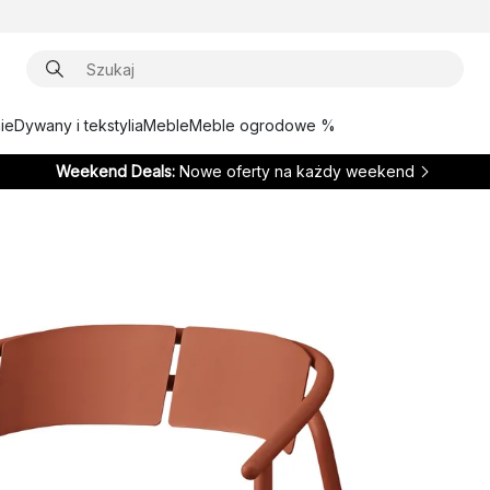
ie
Dywany i tekstylia
Meble
Meble ogrodowe %
Weekend Deals:
Nowe oferty na każdy weekend