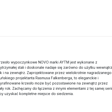
rzesło wypoczynkowe NOVO marki AYTM jest wykonane z
ytrzymałej stali i doskonale nadaje się zarówno do użytku wewnątrz
ak i na zewnątrz. Zaprojektowane przez wielokrotnie nagradzanego
uńskiego projektanta Rasmusa Falkenberga, to eleganckie i
yrafinowane krzesło może być pozostawione na zewnątrz przez
ały rok. Zachęcamy do łączenia z innymi elementami z tej samej serii
by uzyskać kompletne miejsce do siedzenia.