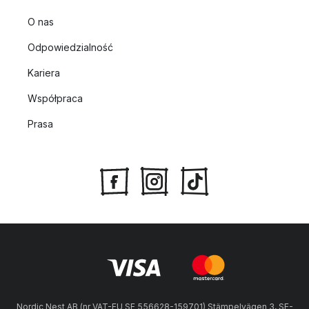
O nas
Odpowiedzialność
Kariera
Współpraca
Prasa
Nordic Nest AB (nr VAT-EU SE 556628-159701) Stämpelvägen 3, SE-