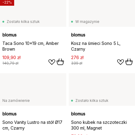
-22%
Zostało kilka sztuk
W magazynie
blomus
blomus
Taca Sono 10x19 cm, Amber
Kosz na śmieci Sono 5 L,
Brown
Czarny
109,90 zł
276 zł
140,79 zł
339 zł
Na zamówienie
Zostało kilka sztuk
blomus
blomus
Sono Vanity Lustro na stół Ø17
Sono kubek na szczoteczki
cm, Czarny
300 ml, Magnet