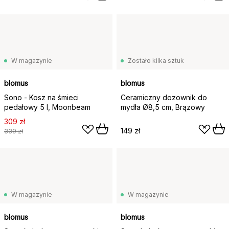
W magazynie
Zostało kilka sztuk
blomus
blomus
Sono - Kosz na śmieci
Ceramiczny dozownik do
pedałowy 5 l, Moonbeam
mydła Ø8,5 cm, Brązowy
309 zł
149 zł
339 zł
W magazynie
W magazynie
blomus
blomus