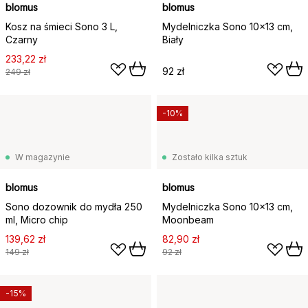
blomus
blomus
Kosz na śmieci Sono 3 L,
Mydelniczka Sono 10x13 cm,
Czarny
Biały
233,22 zł
92 zł
249 zł
-10%
W magazynie
Zostało kilka sztuk
blomus
blomus
Sono dozownik do mydła 250
Mydelniczka Sono 10x13 cm,
ml, Micro chip
Moonbeam
139,62 zł
82,90 zł
149 zł
92 zł
-15%