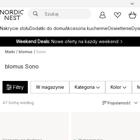
Nakrycie stołu
Dodatki do domu
Akcesoria kuchenne
Oświetlenie
Dywa
Weekend Deals:
Nowe oferty na każdy weekend
Marki
/
blomus
/
Sono
blomus Sono
Filtry
W magazynie
Kategoria
Kolor
M
47
Sortuj według
Popularność