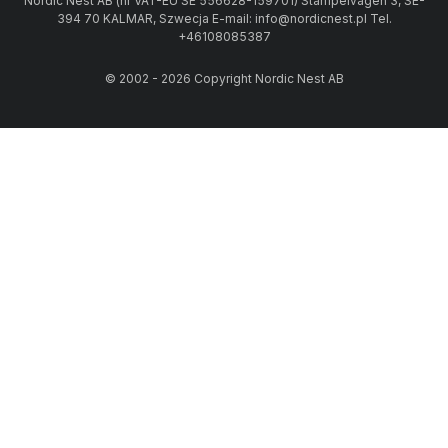
Nordic Nest AB (nr VAT-EU SE 556628-159701) Stämpelvägen 3, SE-
394 70 KALMAR, Szwecja E-mail: info@nordicnest.pl Tel.
+46108085387
© 2002 - 2026 Copyright Nordic Nest AB