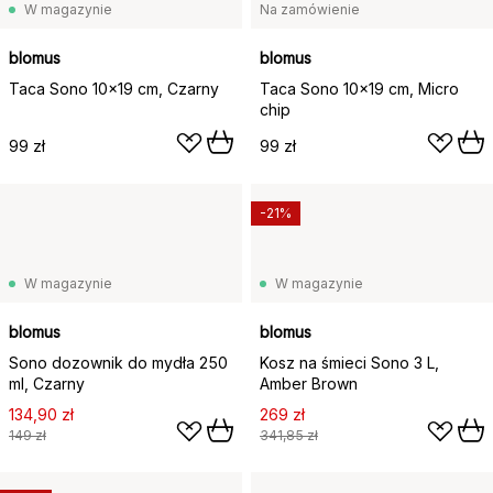
W magazynie
Na zamówienie
blomus
blomus
Taca Sono 10x19 cm, Czarny
Taca Sono 10x19 cm, Micro
chip
99 zł
99 zł
-21%
W magazynie
W magazynie
blomus
blomus
Sono dozownik do mydła 250
Kosz na śmieci Sono 3 L,
ml, Czarny
Amber Brown
134,90 zł
269 zł
149 zł
341,85 zł