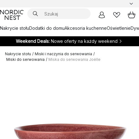
Nakrycie stołu
Dodatki do domu
Akcesoria kuchenne
Oświetlenie
Dywa
Weekend Deals:
Nowe oferty na każdy weekend
Nakrycie stołu
/
Miski i naczynia do serwowania
/
Miski do serwowania
/
Miska do serwowania Joëlle