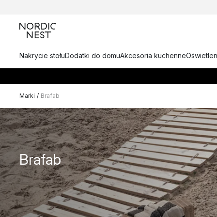
Nakrycie stołu
Dodatki do domu
Akcesoria kuchenne
Oświetlen
Marki
/
Brafab
Brafab