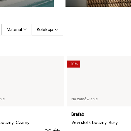
Material
Kolekcja
-10%
nie
Na zamówienie
Brafab
k boczny, Czarny
Vevi stolik boczny, Biały