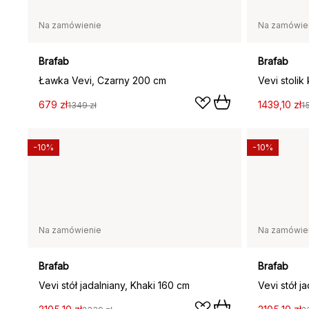
Na zamówienie
Na zamówie
Brafab
Brafab
Ławka Vevi, Czarny 200 cm
Vevi stolik
679 zł
1439,10 zł
1349 zł
1
-10%
-10%
Na zamówienie
Na zamówie
Brafab
Brafab
Vevi stół jadalniany, Khaki 160 cm
Vevi stół j