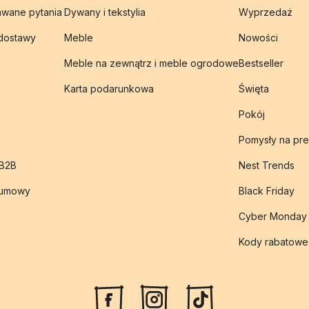
awane pytania
Dywany i tekstylia
Wyprzedaż
 dostawy
Meble
Nowości
Meble na zewnątrz i meble ogrodowe
Bestseller
Karta podarunkowa
Święta
Pokój
Pomysły na pre
 B2B
Nest Trends
 umowy
Black Friday
Cyber Monday
Kody rabatowe