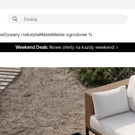
ie
Dywany i tekstylia
Meble
Meble ogrodowe %
Weekend Deals:
Nowe oferty na każdy weekend