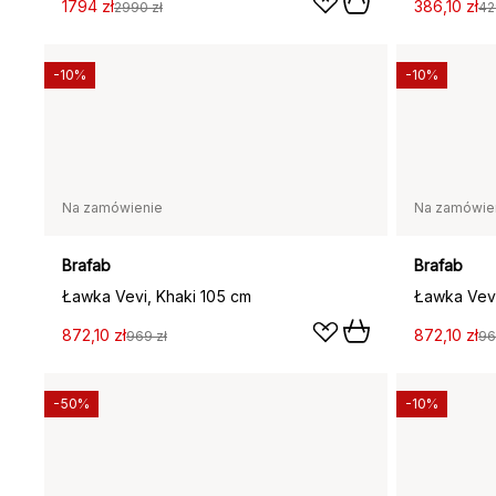
1794 zł
386,10 zł
2990 zł
42
-10%
-10%
Na zamówienie
Na zamówie
Brafab
Brafab
Ławka Vevi, Khaki 105 cm
Ławka Vevi
872,10 zł
872,10 zł
969 zł
96
-50%
-10%