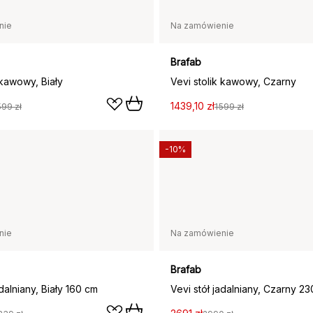
nie
Na zamówienie
Brafab
 kawowy, Biały
Vevi stolik kawowy, Czarny
1439,10 zł
599 zł
1599 zł
-10%
nie
Na zamówienie
Brafab
adalniany, Biały 160 cm
Vevi stół jadalniany, Czarny 2