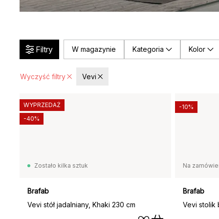
Filtry
W magazynie
Kategoria
Kolor
Wyczyść filtry
Vevi
WYPRZEDAŻ
-10%
-40%
Zostało kilka sztuk
Na zamówie
Brafab
Brafab
Vevi stół jadalniany, Khaki 230 cm
Vevi stoli