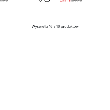
2691 zł
339 zł
2990 zł
Wyświetla 16 z 16 produktów