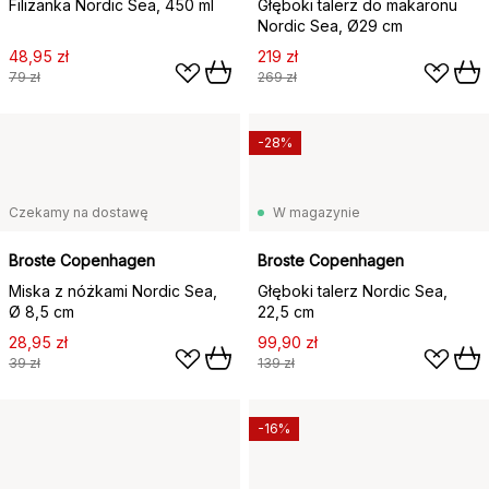
Filiżanka Nordic Sea, 450 ml
Głęboki talerz do makaronu
Nordic Sea, Ø29 cm
48,95 zł
219 zł
79 zł
269 zł
-28%
Czekamy na dostawę
W magazynie
Broste Copenhagen
Broste Copenhagen
Miska z nóżkami Nordic Sea,
Głęboki talerz Nordic Sea,
Ø 8,5 cm
22,5 cm
28,95 zł
99,90 zł
39 zł
139 zł
-16%