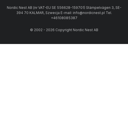
Nordic Nest AB (nr VAT-EU SE 556628-159701) Stämpelvägen 3, SE-
394 70 KALMAR, Szwecja E-mail: info@nordicnest.pl Tel.
+46108085387
© 2002 - 2026 Copyright Nordic Nest AB