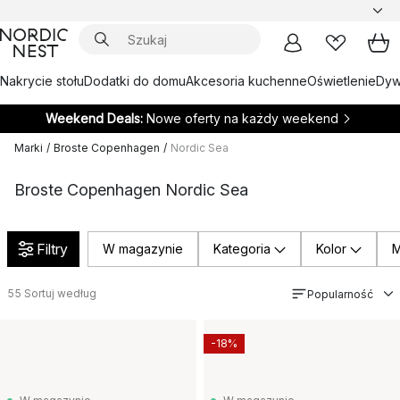
Nakrycie stołu
Dodatki do domu
Akcesoria kuchenne
Oświetlenie
Dywa
Weekend Deals:
Nowe oferty na każdy weekend
Marki
/
Broste Copenhagen
/
Nordic Sea
Broste Copenhagen Nordic Sea
Filtry
W magazynie
Kategoria
Kolor
M
55
Sortuj według
Popularność
-18%