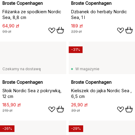
Broste Copenhagen
Broste Copenhagen
Filiżanka ze spodkiem Nordic
Dzbanek do herbaty Nordic
Sea, 8,8 cm
Sea, 1 l
64,90 zł
189 zł
99 zł
229 zł
-31%
Czekamy na dostawę
W magazynie
Broste Copenhagen
Broste Copenhagen
Słoik Nordic Sea z pokrywką,
Kieliszek do jajka Nordic Sea ,
12 cm
6,5 cm
185,90 zł
26,90 zł
219 zł
39 zł
-26%
-29%