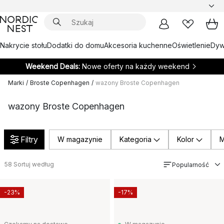
Nakrycie stołu
Dodatki do domu
Akcesoria kuchenne
Oświetlenie
Dywa
Weekend Deals:
Nowe oferty na każdy weekend
Marki
/
Broste Copenhagen
/
wazony Broste Copenhagen
wazony Broste Copenhagen
Filtry
W magazynie
Kategoria
Kolor
M
58
Sortuj według
Popularność
-23%
-17%