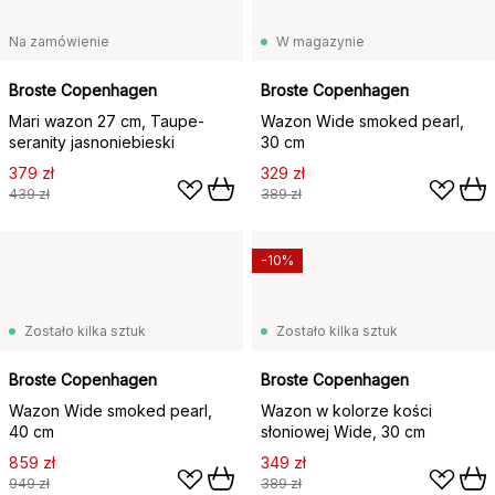
Na zamówienie
W magazynie
Broste Copenhagen
Broste Copenhagen
Mari wazon 27 cm, Taupe-
Wazon Wide smoked pearl,
seranity jasnoniebieski
30 cm
379 zł
329 zł
439 zł
389 zł
-10%
Zostało kilka sztuk
Zostało kilka sztuk
Broste Copenhagen
Broste Copenhagen
Wazon Wide smoked pearl,
Wazon w kolorze kości
40 cm
słoniowej Wide, 30 cm
859 zł
349 zł
949 zł
389 zł