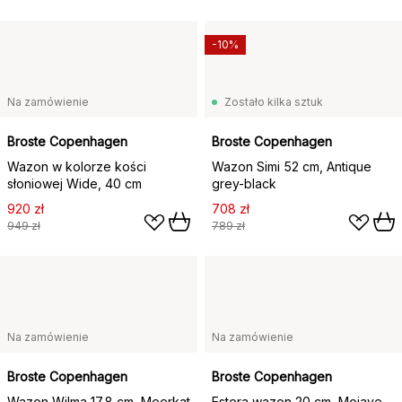
-10%
Na zamówienie
Zostało kilka sztuk
Broste Copenhagen
Broste Copenhagen
Wazon w kolorze kości
Wazon Simi 52 cm, Antique
słoniowej Wide, 40 cm
grey-black
920 zł
708 zł
949 zł
789 zł
Na zamówienie
Na zamówienie
Broste Copenhagen
Broste Copenhagen
Wazon Wilma 17,8 cm, Meerkat
Estera wazon 20 cm, Mojave