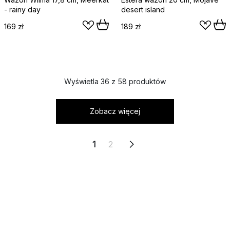
- rainy day
desert island
169 zł
189 zł
Wyświetla 36 z 58 produktów
Zobacz więcej
1
2