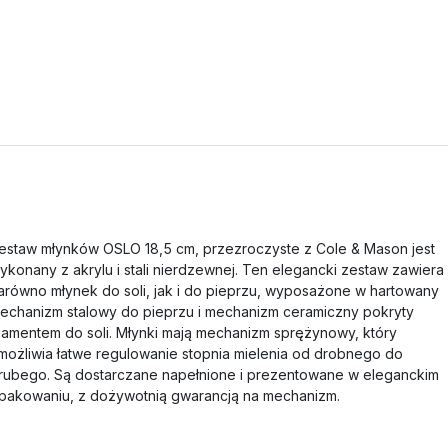
estaw młynków OSLO 18,5 cm, przezroczyste z Cole & Mason jest
ykonany z akrylu i stali nierdzewnej. Ten elegancki zestaw zawiera
arówno młynek do soli, jak i do pieprzu, wyposażone w hartowany
echanizm stalowy do pieprzu i mechanizm ceramiczny pokryty
iamentem do soli. Młynki mają mechanizm sprężynowy, który
możliwia łatwe regulowanie stopnia mielenia od drobnego do
rubego. Są dostarczane napełnione i prezentowane w eleganckim
pakowaniu, z dożywotnią gwarancją na mechanizm.