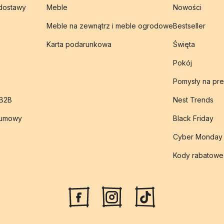
 dostawy
Meble
Nowości
Meble na zewnątrz i meble ogrodowe
Bestseller
Karta podarunkowa
Święta
Pokój
Pomysły na pre
 B2B
Nest Trends
 umowy
Black Friday
Cyber Monday
Kody rabatowe