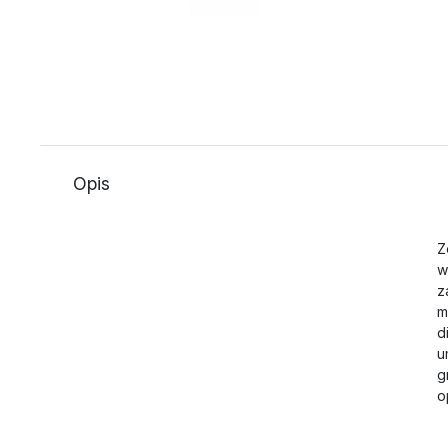
Opis
Z
w
z
m
d
u
g
o