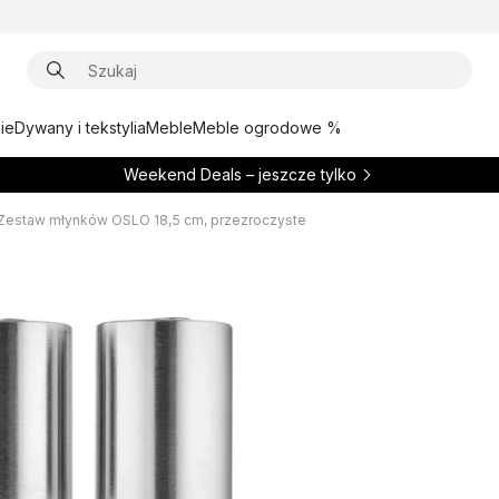
ie
Dywany i tekstylia
Meble
Meble ogrodowe %
Weekend Deals – jeszcze tylko
Zestaw młynków OSLO 18,5 cm, przezroczyste