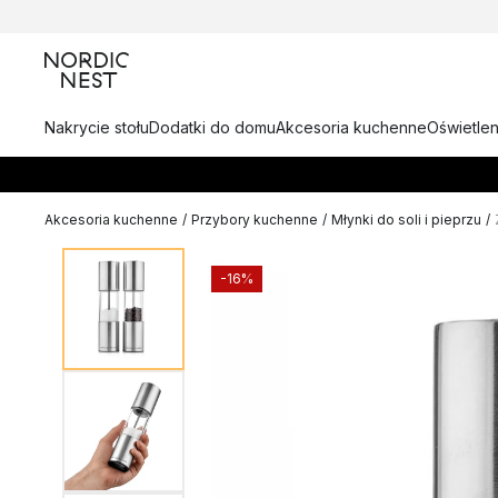
Nakrycie stołu
Dodatki do domu
Akcesoria kuchenne
Oświetlen
Akcesoria kuchenne
/
Przybory kuchenne
/
Młynki do soli i pieprzu
/
-16%