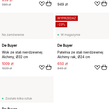
949 zł
989 zł
WYPRZEDAŻ
-23%
Na zamówienie
W magazynie
De Buyer
De Buyer
Wok ze stali nierdzewnej
Patelnia ze stali nierdzewnej
Alchimy, Ø32 cm
Alchimy rak, Ø24 cm
1009 zł
650 zł
1029 zł
849 zł
Zostało kilka sztuk