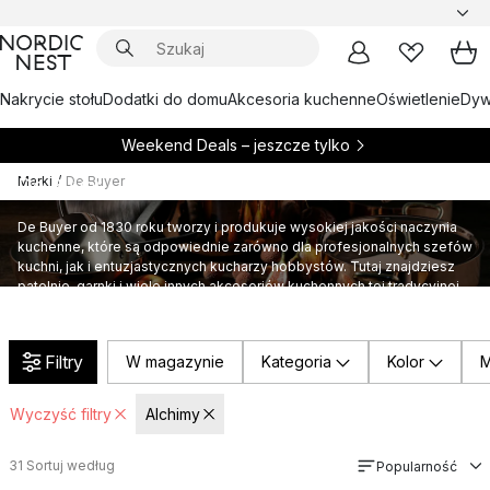
Nakrycie stołu
Dodatki do domu
Akcesoria kuchenne
Oświetlenie
Dywa
Weekend Deals – jeszcze tylko
Marki
/
De Buyer
De Buyer
De Buyer od 1830 roku tworzy i produkuje wysokiej jakości naczynia
kuchenne, które są odpowiednie zarówno dla profesjonalnych szefów
kuchni, jak i entuzjastycznych kucharzy hobbystów. Tutaj znajdziesz
patelnie, garnki i wiele innych akcesoriów kuchennych tej tradycyjnej
francuskiej marki.
Filtry
W magazynie
Kategoria
Kolor
M
Wyczyść filtry
Alchimy
31
Sortuj według
Popularność