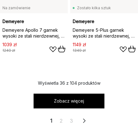
Na zamówienie
Zostało kilka sztuk
Demeyere
Demeyere
Demeyere Apollo 7 garnek
Demeyere 5-Plus garnek
wysoki ze stali nierdzewnej, 8
wysoki ze stali nierdzewnej, 8
L
L
1039 zł
1149 zł
1240 zł
1349 zł
Wyświetla 36 z 104 produktów
Zobacz więcej
1
2
3