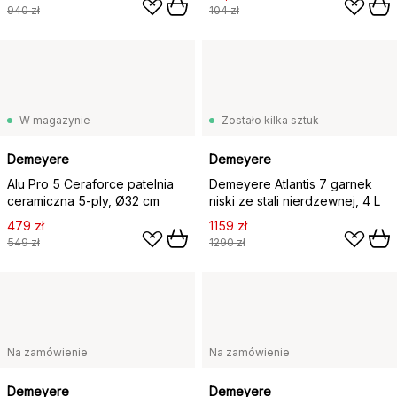
940 zł
104 zł
W magazynie
Zostało kilka sztuk
Demeyere
Demeyere
Alu Pro 5 Ceraforce patelnia
Demeyere Atlantis 7 garnek
ceramiczna 5-ply, Ø32 cm
niski ze stali nierdzewnej, 4 L
479 zł
1159 zł
549 zł
1290 zł
Na zamówienie
Na zamówienie
Demeyere
Demeyere