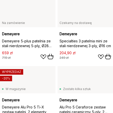
Na zamówienie
Czekamy na dostawę
Demeyere
Demeyere
Demeyere 5-plus patelnia ze
Specialties 3 patelnia mini ze
stali nierdzewnej 5-ply, Ø28
stali nierdzewnej 3-ply, Ø16 cm
cm
659 zł
204,90 zł
719 zł
249 zł
WYPRZEDAŻ
-20%
W magazynie
Zostało kilka sztuk
Demeyere
Demeyere
Demeyere Alu Pro 5 Ti-X
Alu Pro 5 Ceraforce zestaw
zestaw patelni, 2 elementy
patelni ceramiczny 5-ply, 2