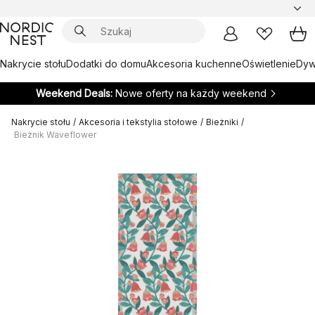
Nakrycie stołu
Dodatki do domu
Akcesoria kuchenne
Oświetlenie
Dywa
Weekend Deals:
Nowe oferty na każdy weekend
Nakrycie stołu
/
Akcesoria i tekstylia stołowe
/
Bieżniki
/
Bieżnik Waveflower