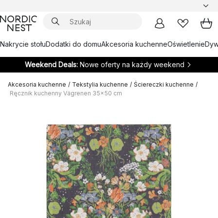
Nakrycie stołu
Dodatki do domu
Akcesoria kuchenne
Oświetlenie
Dywa
Weekend Deals:
Nowe oferty na każdy weekend
Akcesoria kuchenne
/
Tekstylia kuchenne
/
Ściereczki kuchenne
/
Ręcznik kuchenny Vägrenen 35x50 cm