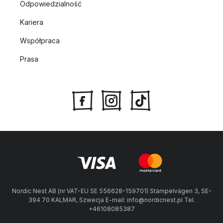
Odpowiedzialność
Kariera
Współpraca
Prasa
Nordic Nest AB (nr VAT-EU SE 556628-159701) Stämpelvägen 3, SE-
394 70 KALMAR, Szwecja E-mail: info@nordicnest.pl Tel.
+46108085387