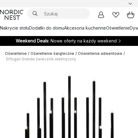
Nakrycie stołu
Dodatki do domu
Akcesoria kuchenne
Oświetlenie
Dywa
Weekend Deals:
Nowe oferty na każdy weekend
Oświetlenie
/
Oświetlenie świąteczne
/
Oświetlenie adwentowe
/
Elflugan Grande świecznik elektryczny