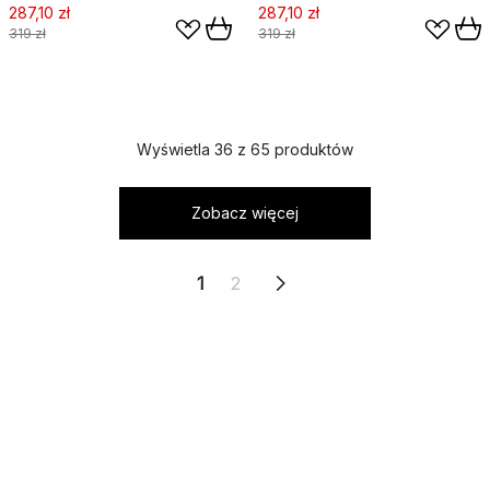
ochra
jasnoszary
287,10 zł
287,10 zł
319 zł
319 zł
Wyświetla 36 z 65 produktów
Zobacz więcej
1
2