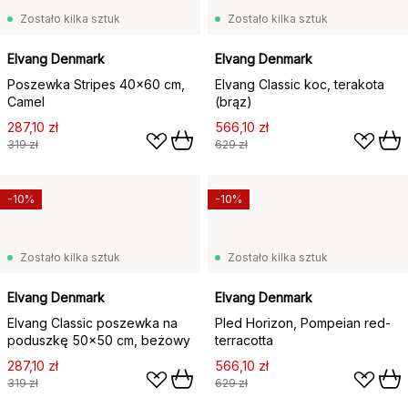
Zostało kilka sztuk
Zostało kilka sztuk
Elvang Denmark
Elvang Denmark
Poszewka Stripes 40x60 cm,
Elvang Classic koc, terakota
Camel
(brąz)
287,10 zł
566,10 zł
319 zł
629 zł
-10%
-10%
Zostało kilka sztuk
Zostało kilka sztuk
Elvang Denmark
Elvang Denmark
Elvang Classic poszewka na
Pled Horizon, Pompeian red-
poduszkę 50x50 cm, beżowy
terracotta
287,10 zł
566,10 zł
319 zł
629 zł