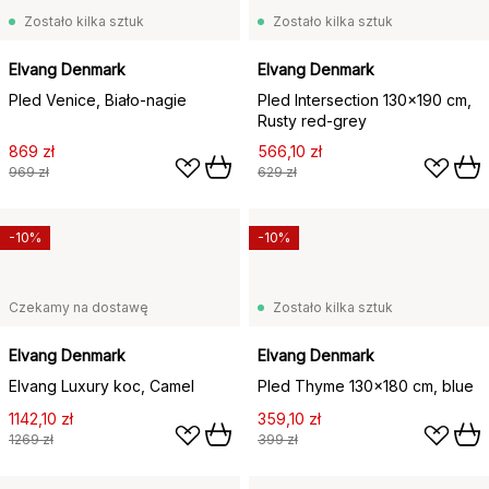
Zostało kilka sztuk
Zostało kilka sztuk
Elvang Denmark
Elvang Denmark
Pled Venice, Biało-nagie
Pled Intersection 130x190 cm,
Rusty red-grey
869 zł
566,10 zł
969 zł
629 zł
-10%
-10%
Czekamy na dostawę
Zostało kilka sztuk
Elvang Denmark
Elvang Denmark
Elvang Luxury koc, Camel
Pled Thyme 130x180 cm, blue
1142,10 zł
359,10 zł
1269 zł
399 zł