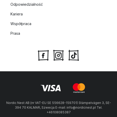
Odpowiedzialność
Kariera
Współpraca
Prasa
Nordic Nest AB (nr VAT-EU SE 556628-159701) Stämpelvägen 3, SE-
394 70 KALMAR, Szwecja E-mail: info@nordicnest.pl Tel.
+46108085387