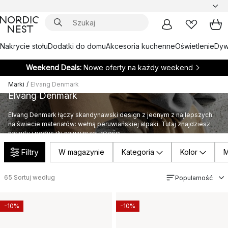
Nakrycie stołu
Dodatki do domu
Akcesoria kuchenne
Oświetlenie
Dywa
Weekend Deals:
Nowe oferty na każdy weekend
Marki
/
Elvang Denmark
Elvang Denmark
Elvang Denmark łączy skandynawski design z jednym z najlepszych
na świecie materiałów: wełną peruwiańskiej alpaki. Tutaj znajdziesz
narzuty i poduszki najwyższej jakości.
Filtry
W magazynie
Kategoria
Kolor
M
65
Sortuj według
Popularność
-10%
-10%