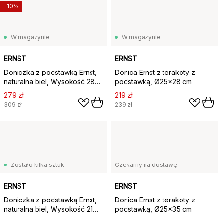
-10%
W magazynie
W magazynie
ERNST
ERNST
Doniczka z podstawką Ernst,
Donica Ernst z terakoty z
naturalna biel, Wysokość 28
podstawką, Ø25×28 cm
cm Ø26 cm
279 zł
219 zł
309 zł
239 zł
Zostało kilka sztuk
Czekamy na dostawę
ERNST
ERNST
Doniczka z podstawką Ernst,
Donica Ernst z terakoty z
naturalna biel, Wysokość 21
podstawką, Ø25x35 cm