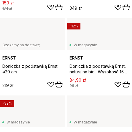
cm Ø20 cm
159 zł
349 zł
174 zł
-12%
Czekamy na dostawę
W magazynie
ERNST
ERNST
Doniczka z podstawką Ernst,
Doniczka z podstawką Ernst,
ø20 cm
naturalna biel, Wysokość 15
cm Ø14 cm
84,90 zł
219 zł
96 zł
-32%
W magazynie
W magazynie