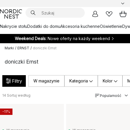
Nakrycie stołu
Dodatki do domu
Akcesoria kuchenne
Oświetlenie
Dywa
Weekend Deals:
Nowe oferty na każdy weekend
Marki
/
ERNST
/
doniczki Ernst
doniczki Ernst
Filtry
W magazynie
Kategoria
Kolor
M
14
Sortuj według
Popularność
-11%