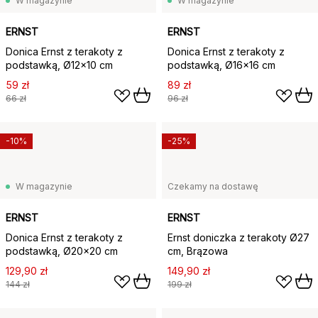
W magazynie
W magazynie
ERNST
ERNST
Donica Ernst z terakoty z
Donica Ernst z terakoty z
podstawką, Ø12×10 cm
podstawką, Ø16×16 cm
59 zł
89 zł
66 zł
96 zł
-10%
-25%
W magazynie
Czekamy na dostawę
ERNST
ERNST
Donica Ernst z terakoty z
Ernst doniczka z terakoty Ø27
podstawką, Ø20×20 cm
cm, Brązowa
129,90 zł
149,90 zł
144 zł
199 zł