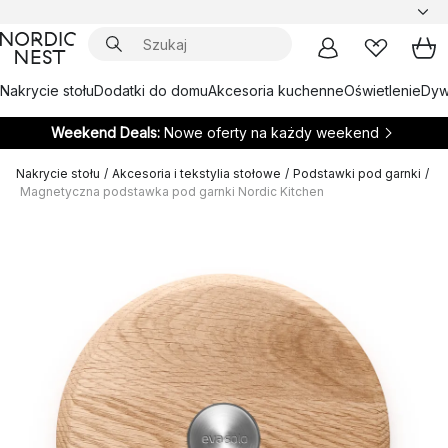
Nakrycie stołu
Dodatki do domu
Akcesoria kuchenne
Oświetlenie
Dywa
Weekend Deals:
Nowe oferty na każdy weekend
Nakrycie stołu
/
Akcesoria i tekstylia stołowe
/
Podstawki pod garnki
/
Magnetyczna podstawka pod garnki Nordic Kitchen