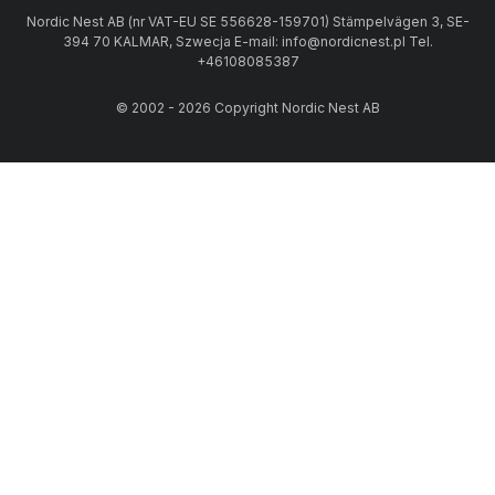
Nordic Nest AB (nr VAT-EU SE 556628-159701) Stämpelvägen 3, SE-
394 70 KALMAR, Szwecja E-mail: info@nordicnest.pl Tel.
+46108085387
© 2002 - 2026 Copyright Nordic Nest AB