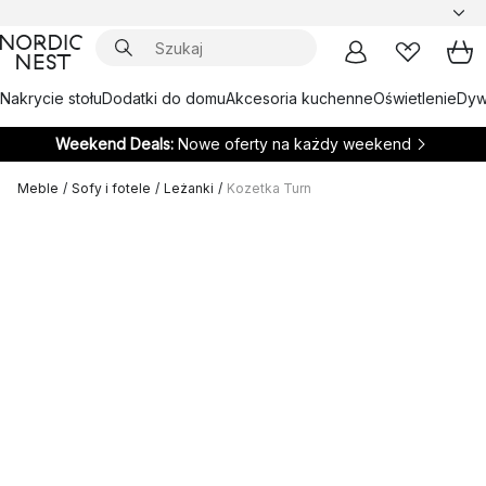
Nakrycie stołu
Dodatki do domu
Akcesoria kuchenne
Oświetlenie
Dywa
Weekend Deals:
Nowe oferty na każdy weekend
Meble
/
Sofy i fotele
/
Leżanki
/
Kozetka Turn