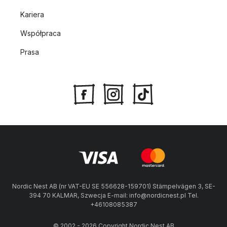
Kariera
Współpraca
Prasa
Nordic Nest AB (nr VAT-EU SE 556628-159701) Stämpelvägen 3, SE-
394 70 KALMAR, Szwecja E-mail: info@nordicnest.pl Tel.
+46108085387
© 2002 - 2026 Copyright Nordic Nest AB