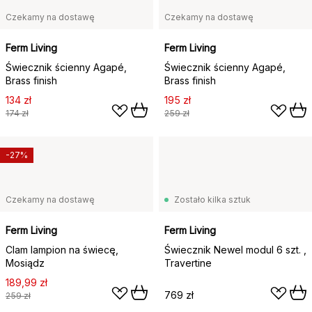
Czekamy na dostawę
Czekamy na dostawę
Ferm Living
Ferm Living
Świecznik ścienny Agapé,
Świecznik ścienny Agapé,
Brass finish
Brass finish
134 zł
195 zł
174 zł
259 zł
-27%
Czekamy na dostawę
Zostało kilka sztuk
Ferm Living
Ferm Living
Clam lampion na świecę,
Świecznik Newel modul 6 szt. ,
Mosiądz
Travertine
189,99 zł
769 zł
259 zł