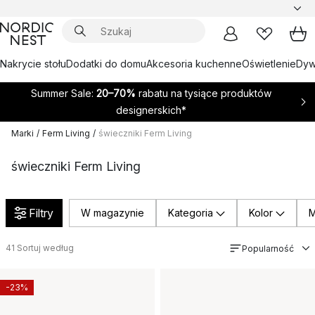
Nakrycie stołu
Dodatki do domu
Akcesoria kuchenne
Oświetlenie
Dywa
Summer Sale:
20–70%
rabatu na tysiące produktów
designerskich*
Marki
/
Ferm Living
/
świeczniki Ferm Living
świeczniki Ferm Living
Filtry
W magazynie
Kategoria
Kolor
M
41
Sortuj według
Popularność
-23%