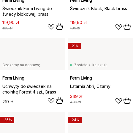
Ferm Living
Ferm Living
Świecznik Ferm Living do
Świecznik Block, Black brass
świecy blokowej, brass
119,90 zł
119,90 zł
189 zł
189 zł
-21%
Czekamy na dostawę
Zostało kilka sztuk
Ferm Living
Ferm Living
Uchwyty do świeczek na
Latarnia Abri, Czarny
choinkę Forest 4 szt., Brass
349 zł
219 zł
439 zł
-25%
-24%