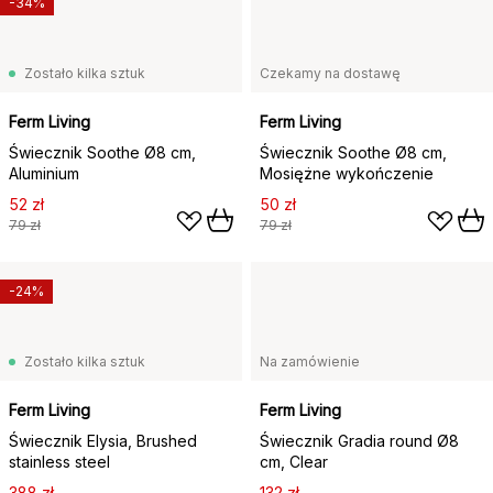
-34%
Zostało kilka sztuk
Czekamy na dostawę
Ferm Living
Ferm Living
Świecznik Soothe Ø8 cm,
Świecznik Soothe Ø8 cm,
Aluminium
Mosiężne wykończenie
52 zł
50 zł
79 zł
79 zł
-24%
Zostało kilka sztuk
Na zamówienie
Ferm Living
Ferm Living
Świecznik Elysia, Brushed
Świecznik Gradia round Ø8
stainless steel
cm, Clear
388 zł
132 zł