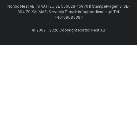
Nordic Nest AB (nr VAT-EU SE 556628-159701) Stämpelvägen 3, SE-
394 70 KALMAR, Szwecja E-mail: info@nordicnest.pl Tel.
+46108085387
© 2002 - 2026 Copyright Nordic Nest AB