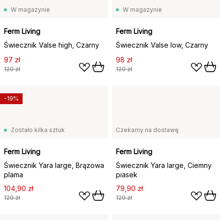
W magazynie
W magazynie
Ferm Living
Ferm Living
Świecznik Valse high, Czarny
Świecznik Valse low, Czarny
97 zł
98 zł
129 zł
129 zł
-19%
Zostało kilka sztuk
Czekamy na dostawę
Ferm Living
Ferm Living
Świecznik Yara large, Brązowa
Świecznik Yara large, Ciemny
plama
piasek
104,90 zł
79,90 zł
129 zł
129 zł