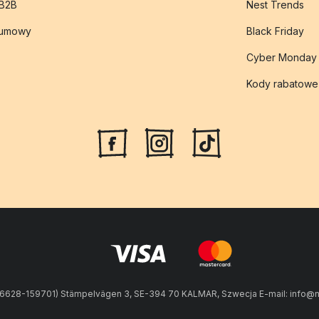
 B2B
Nest Trends
 umowy
Black Friday
Cyber Monday
Kody rabatowe
56628-159701) Stämpelvägen 3, SE-394 70 KALMAR, Szwecja E-mail: info@n