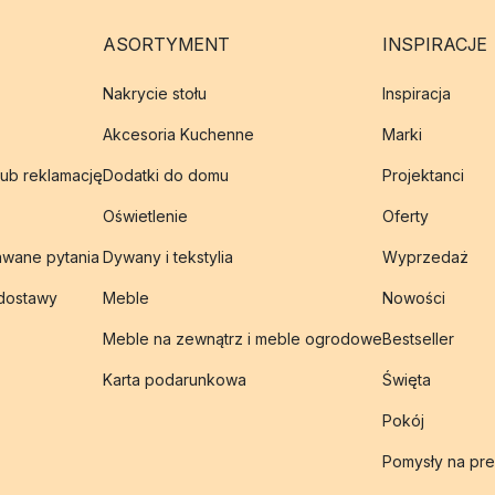
ASORTYMENT
INSPIRACJE
Nakrycie stołu
Inspiracja
Akcesoria Kuchenne
Marki
lub reklamację
Dodatki do domu
Projektanci
Oświetlenie
Oferty
awane pytania
Dywany i tekstylia
Wyprzedaż
 dostawy
Meble
Nowości
Meble na zewnątrz i meble ogrodowe
Bestseller
Karta podarunkowa
Święta
Pokój
Pomysły na pre