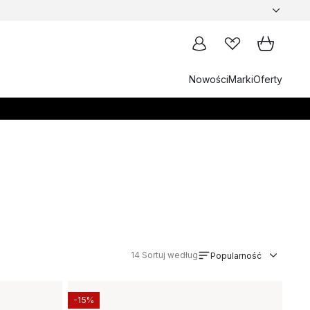
Nowości
Marki
Oferty
14
Sortuj według
Popularność
-15%