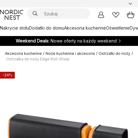
Nakrycie stołu
Dodatki do domu
Akcesoria kuchenne
Oświetlenie
Dywa
Weekend Deals:
Nowe oferty na każdy weekend
Akcesoria kuchenne
/
Noże kuchenne i akcesoria
/
Ostrzałki do noży
/
Ostrzałka do noży Edge Roll-Sharp
-24%