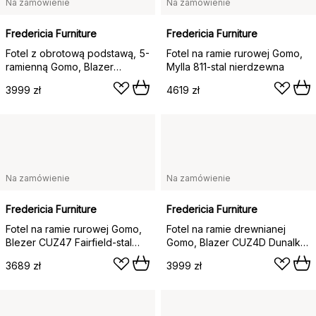
Na zamówienie
Na zamówienie
Fredericia Furniture
Fredericia Furniture
Fotel z obrotową podstawą, 5-
Fotel na ramie rurowej Gomo,
ramienną Gomo, Blazer
Mylla 811-stal nierdzewna
CUZ4D Dunalk-black
3999 zł
4619 zł
Na zamówienie
Na zamówienie
Fredericia Furniture
Fredericia Furniture
Fotel na ramie rurowej Gomo,
Fotel na ramie drewnianej
Blezer CUZ47 Fairfield-stal
Gomo, Blazer CUZ4D Dunalk-
nierdzewna
czarny lakierowany dąb
3689 zł
3999 zł