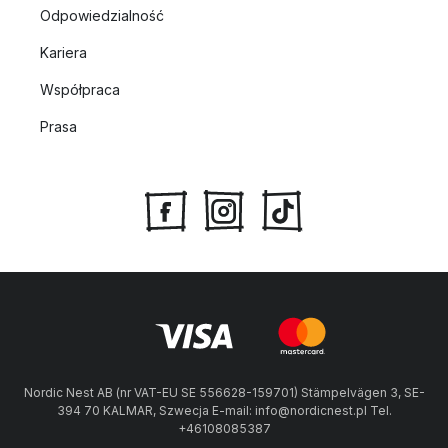
Odpowiedzialność
Kariera
Współpraca
Prasa
Nordic Nest AB (nr VAT-EU SE 556628-159701) Stämpelvägen 3, SE-
394 70 KALMAR, Szwecja E-mail: info@nordicnest.pl Tel.
+46108085387