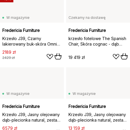
W magazynie
Czekamy na dostawę
Fredericia Furniture
Fredericia Furniture
Krzesło J39, Czarny
krzesło fotelowe The Spanish
lakierowany buk-skóra Omni
Chair, Skóra cognac - dąb
301 czarna
jasny olejowany
2189 zł
19 419 zł
2429 zł
W magazynie
W magazynie
Fredericia Furniture
Fredericia Furniture
Krzesło J39, Jasny olejowany
Krzesło J39, Jasny olejowany
dąb-plecionka natural, zestaw
dąb-plecionka natural, zestaw
2 szt.,
4 szt.,
6579 zł
13 159 zł