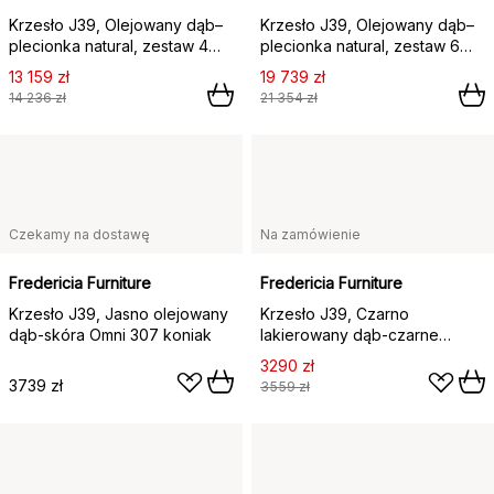
Krzesło J39, Olejowany dąb–
Krzesło J39, Olejowany dąb–
plecionka natural, zestaw 4
plecionka natural, zestaw 6
szt.,
szt.,
13 159 zł
19 739 zł
14 236 zł
21 354 zł
Czekamy na dostawę
Na zamówienie
Fredericia Furniture
Fredericia Furniture
Krzesło J39, Jasno olejowany
Krzesło J39, Czarno
dąb-skóra Omni 307 koniak
lakierowany dąb-czarne
płótno
3290 zł
3739 zł
3559 zł