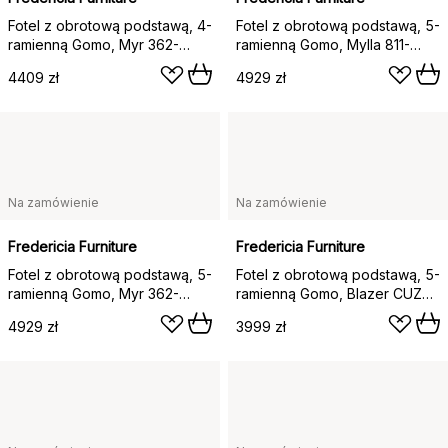
Fotel z obrotową podstawą, 4-
Fotel z obrotową podstawą, 5-
ramienną Gomo, Myr 362-
ramienną Gomo, Mylla 811-
czrany
polerowane aluminium
4409 zł
4929 zł
Na zamówienie
Na zamówienie
Fredericia Furniture
Fredericia Furniture
Fotel z obrotową podstawą, 5-
Fotel z obrotową podstawą, 5-
ramienną Gomo, Myr 362-
ramienną Gomo, Blazer CUZ47
czrany
Fairfield-polerowane
4929 zł
3999 zł
aluminium