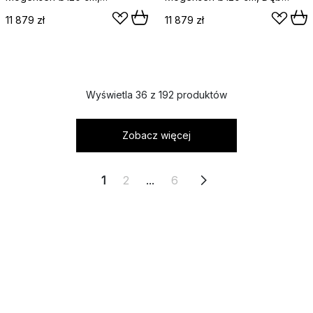
Jasnoolejowany dąb
olejowany
11 879 zł
11 879 zł
Wyświetla 36 z 192 produktów
Zobacz więcej
1
2
...
6