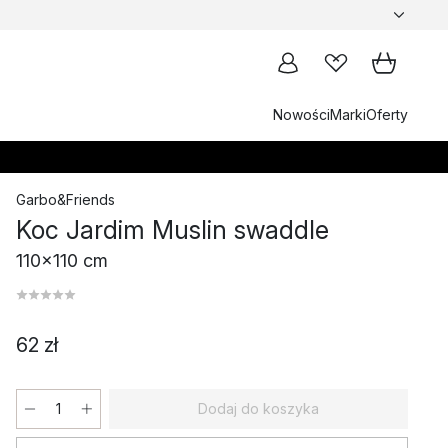
Nowości
Marki
Oferty
Garbo&Friends
Koc Jardim Muslin swaddle
110x110 cm
62 zł
Dodaj do koszyka