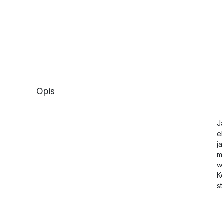
Opis
J
e
j
m
w
K
s