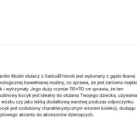
ardim Muslin otulacz z Garbo&Friends jest wykonany z gęsto tkanej
kologicznej bawełnianej muśliny, co sprawia, że jest zarówno miękki
ak i wytrzymały. Jego duży rozmiar 110x110 cm sprawia, że ten
uślinowy kocyk jest idealny do otulania Twojego dziecka, używania
 wózku czy jako lekką dodatkową warstwę podczas odpoczynku.
ocyk jest ozdobiony charakterystycznym wzorem kolekcji, dodając
tylowego akcentu do akcesoriów dziecięcych.