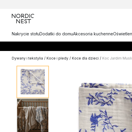
Nakrycie stołu
Dodatki do domu
Akcesoria kuchenne
Oświetlen
Dywany i tekstylia
/
Koce i pledy
/
Koce dla dzieci
/
Koc Jardim Musl