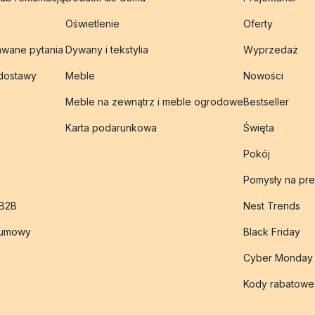
Oświetlenie
Oferty
awane pytania
Dywany i tekstylia
Wyprzedaż
 dostawy
Meble
Nowości
Meble na zewnątrz i meble ogrodowe
Bestseller
Karta podarunkowa
Święta
Pokój
Pomysły na pre
 B2B
Nest Trends
 umowy
Black Friday
Cyber Monday
Kody rabatowe