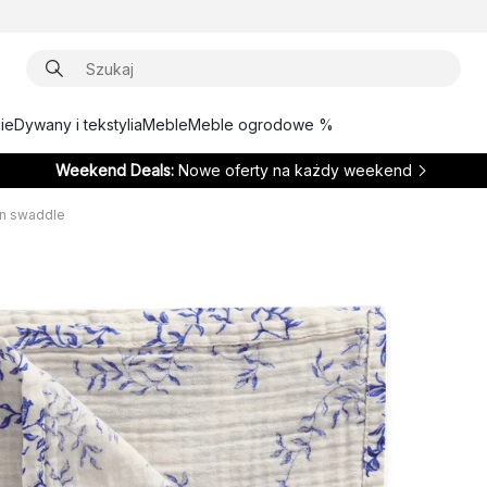
ie
Dywany i tekstylia
Meble
Meble ogrodowe %
Weekend Deals:
Nowe oferty na każdy weekend
in swaddle