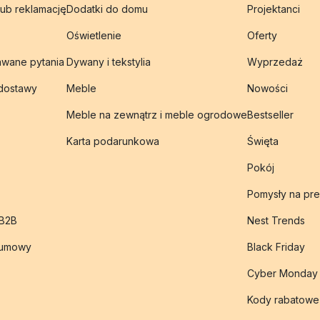
lub reklamację
Dodatki do domu
Projektanci
Oświetlenie
Oferty
awane pytania
Dywany i tekstylia
Wyprzedaż
 dostawy
Meble
Nowości
Meble na zewnątrz i meble ogrodowe
Bestseller
Karta podarunkowa
Święta
Pokój
Pomysły na pre
 B2B
Nest Trends
 umowy
Black Friday
Cyber Monday
Kody rabatowe