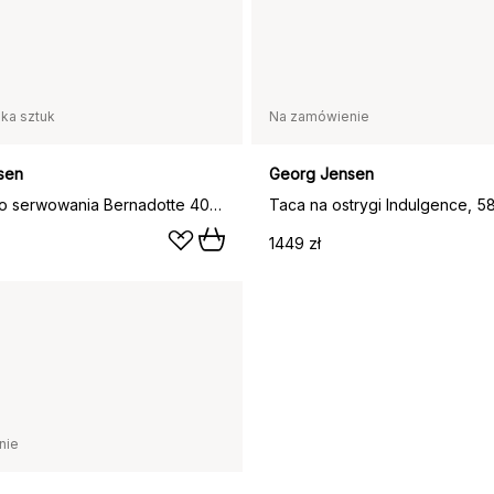
lka sztuk
Na zamówienie
sen
Georg Jensen
Półmisek do serwowania Bernadotte 40 cm, Porcelana
Taca na ostrygi Indulgence, 5
1449 zł
nie