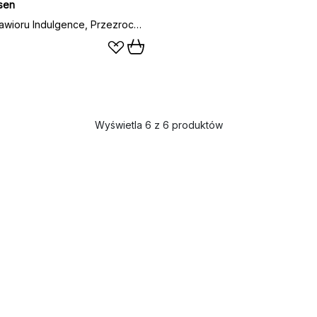
sen
Miska do kawioru Indulgence, Przezroczysta
Wyświetla 6 z 6 produktów