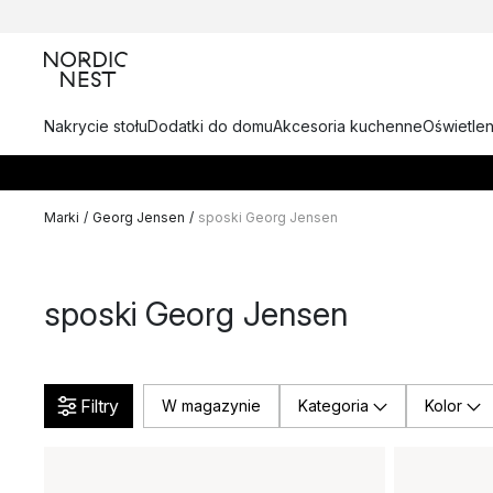
Nakrycie stołu
Dodatki do domu
Akcesoria kuchenne
Oświetlen
Marki
/
Georg Jensen
/
sposki Georg Jensen
sposki Georg Jensen
Filtry
W magazynie
Kategoria
Kolor