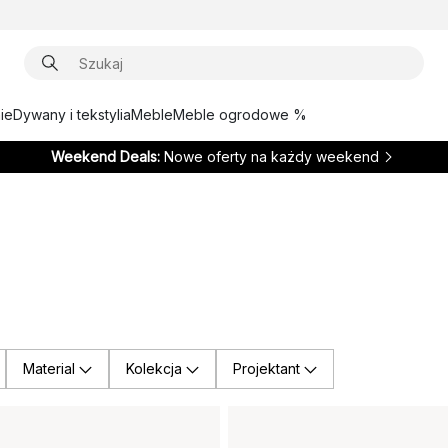
ie
Dywany i tekstylia
Meble
Meble ogrodowe %
Weekend Deals:
Nowe oferty na każdy weekend
Material
Kolekcja
Projektant