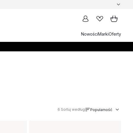
Nowości
Marki
Oferty
6
Sortuj według
Popularność