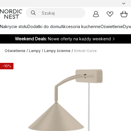
Nakrycie stołu
Dodatki do domu
Akcesoria kuchenne
Oświetlenie
Dywa
Weekend Deals:
Nowe oferty na każdy weekend
Oświetlenie
/
Lampy
/
Lampy ścienne
/
Kinkiet Curve
-10%