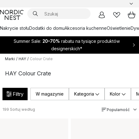
Nakrycie stołu
Dodatki do domu
Akcesoria kuchenne
Oświetlenie
Dywa
Summer Sale:
20–70%
rabatu na tysiące produktów
designerskich*
Marki
/
HAY
/
Colour Crate
HAY Colour Crate
Filtry
W magazynie
Kategoria
Kolor
M
199
Sortuj według
Popularność