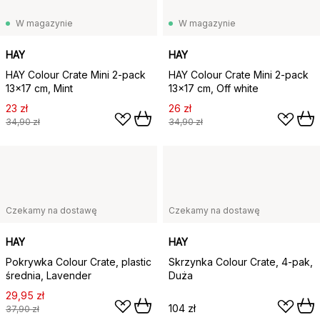
W magazynie
W magazynie
HAY
HAY
HAY Colour Crate Mini 2-pack
HAY Colour Crate Mini 2-pack
13x17 cm, Mint
13x17 cm, Off white
23 zł
26 zł
34,90 zł
34,90 zł
Czekamy na dostawę
Czekamy na dostawę
HAY
HAY
Pokrywka Colour Crate, plastic
Skrzynka Colour Crate, 4-pak,
średnia, Lavender
Duża
29,95 zł
104 zł
37,90 zł