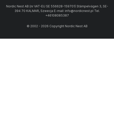
Nordic Nest AB (nr VAT-EU SE 556628-159701) Stämpelvägen 3, SE-
394 70 KALMAR, Szwecja E-mail: info@nordicnest.pl Tel.
+46108085387
© 2002 - 2026 Copyright Nordic Nest AB