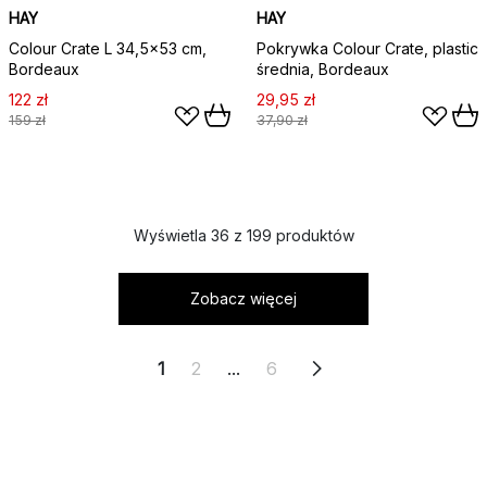
HAY
HAY
Colour Crate L 34,5x53 cm,
Pokrywka Colour Crate, plastic
Bordeaux
średnia, Bordeaux
122 zł
29,95 zł
159 zł
37,90 zł
Wyświetla 36 z 199 produktów
Zobacz więcej
1
2
...
6